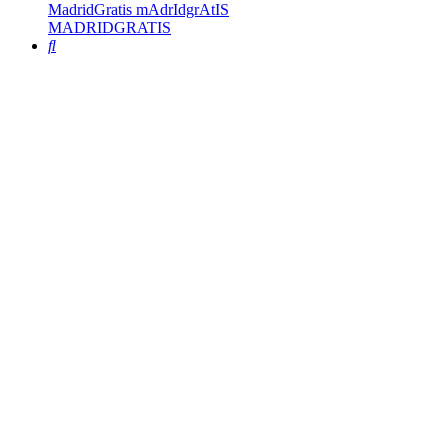
MadridGratis mAdrIdgrAtIS
MADRIDGRATIS
Buscar