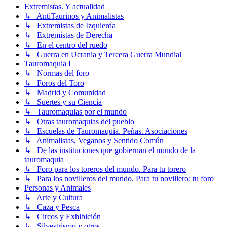
Extremistas. Y actualidad
↳ AntiTaurinos y Animalistas
↳ Extremistas de Izquierda
↳ Extremistas de Derecha
↳ En el centro del ruedo
↳ Guerra en Ucrania y Tercera Guerra Mundial
Tauromaquia I
↳ Normas del foro
↳ Foros del Toro
↳ Madrid y Comunidad
↳ Suertes y su Ciencia
↳ Tauromaquias por el mundo
↳ Otras tauromaquias del pueblo
↳ Escuelas de Tauromaquia. Peñas. Asociaciones
↳ Animalistas, Veganos y Sentido Común
↳ De las instituciones que gobiernan el mundo de la
tauromaquia
↳ Foro para los toreros del mundo. Para tu torero
↳ Para los novilleros del mundo. Para tu novillero: tu foro
Personas y Animales
↳ Arte y Cultura
↳ Caza y Pesca
↳ Circos y Exhibición
↳ Silvestrismo y otros