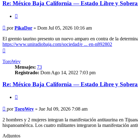
Re: México Baja California — Estado Libre y Sobera
Citar
Mensaje
por
PikaDor
»
Dom Jul 05, 2026 10:16 am
El gremio taurino presento un nuevo amparo en contra de la determinac
https://www.uniradiobaja.com/sociedad/e ... en-n892802
Arriba
ToroWey
Mensajes:
73
Registrado:
Dom Ago 14, 2022 7:03 pm
Re: México Baja California — Estado Libre y Sobera
Citar
Mensaje
por
ToroWey
»
Jue Jul 09, 2026 7:08 am
2 hombres y 2 mujeres integran la manifestación antitaurina en Tijuan
hispanoamérica. Los cuatro militantes integraron la manifestación ant
Adjuntos