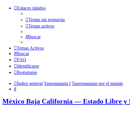
Enlaces rápidos
Temas sin respuesta
Temas activos
Buscar
Temas Activos
Buscar
FAQ
Identificarse
Registrarse
Índice general
Tauromaquia I
Tauromaquias por el mundo
Buscar
México Baja California — Estado Libre y 