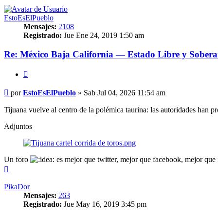
EstoEsElPueblo
Mensajes:
2108
Registrado:
Jue Ene 24, 2019 1:50 am
Re: México Baja California — Estado Libre y Sobera
Citar
Mensaje
por
EstoEsElPueblo
»
Sab Jul 04, 2026 11:54 am
Tijuana vuelve al centro de la polémica taurina: las autoridades han pro
Adjuntos
Un foro
es mejor que twitter, mejor que facebook, mejor que i
Arriba
PikaDor
Mensajes:
263
Registrado:
Jue May 16, 2019 3:45 pm