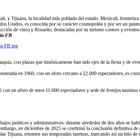
li, y Tijuana, la localidad más poblada del estado. Mexicali, fronteriz
ados Unidos, es conocida por su carácter cosmopolita y por ser un punto 
ción de vino) y Rosarito, destacadas por su turismo costero y eventos 
nia FB
aquia, con plazas que históricamente han sido ejes de la fiesta y de even
nstruida en 1960, con un aforo cercano a 22.000 espectadores, es con
5 con un aforo de unos 11.000 espectadores y sede de festejos taurinos
bajos jurídicos y administrativos: durante alrededor de dos años se habí
n embargo, en diciembre de 2025 se confirmó la conclusión definitiva de 
cular Tijuana, retomen sus temporadas taurinas, marcando así un hito de r