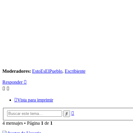
Moderadores:
EstoEsElPueblo
,
Escribiente
Responder
Vista para imprimir
Búsqueda
Buscar
avanzada
4 mensajes • Página
1
de
1