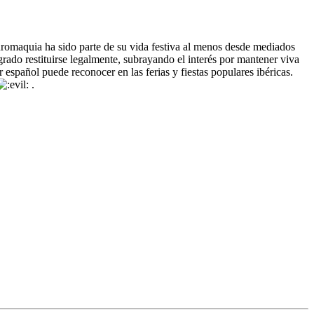
auromaquia ha sido parte de su vida festiva al menos desde mediados
grado restituirse legalmente, subrayando el interés por mantener viva
 español puede reconocer en las ferias y fiestas populares ibéricas.
.