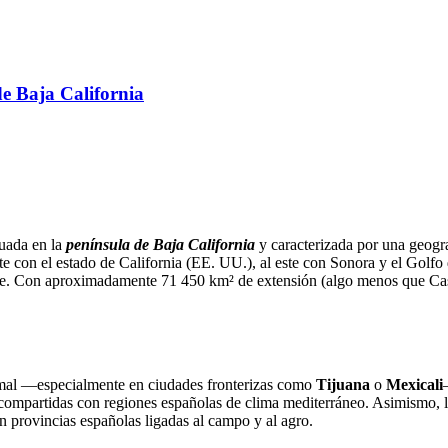
e Baja California
tuada en la
península de Baja California
y caracterizada por una geogra
rte con el estado de California (EE. UU.), al este con Sonora y el Golfo 
nse. Con aproximadamente 71 450 km² de extensión (algo menos que Cast
ormal —especialmente en ciudades fronterizas como
Tijuana
o
Mexicali
s compartidas con regiones españolas de clima mediterráneo. Asimismo, l
n provincias españolas ligadas al campo y al agro.