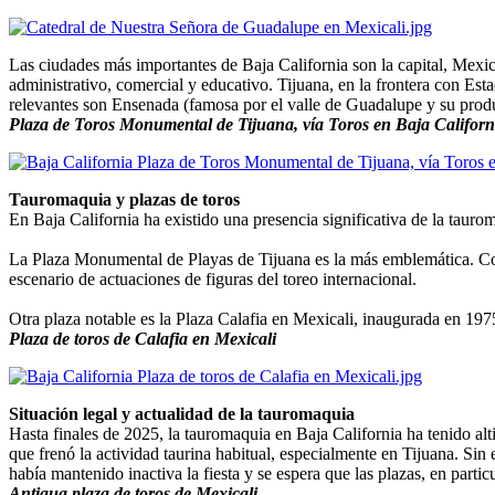
Las ciudades más importantes de Baja California son la capital, Mexica
administrativo, comercial y educativo. Tijuana, en la frontera con Est
relevantes son Ensenada (famosa por el valle de Guadalupe y su produc
Plaza de Toros Monumental de Tijuana, vía Toros en Baja Califor
Tauromaquia y plazas de toros
En Baja California ha existido una presencia significativa de la taurom
La Plaza Monumental de Playas de Tijuana es la más emblemática. Co
escenario de actuaciones de figuras del toreo internacional.
Otra plaza notable es la Plaza Calafia en Mexicali, inaugurada en 197
Plaza de toros de Calafia en Mexicali
Situación legal y actualidad de la tauromaquia
Hasta finales de 2025, la tauromaquia en Baja California ha tenido alti
que frenó la actividad taurina habitual, especialmente en Tijuana. Si
había mantenido inactiva la fiesta y se espera que las plazas, en parti
Antigua plaza de toros de Mexicali