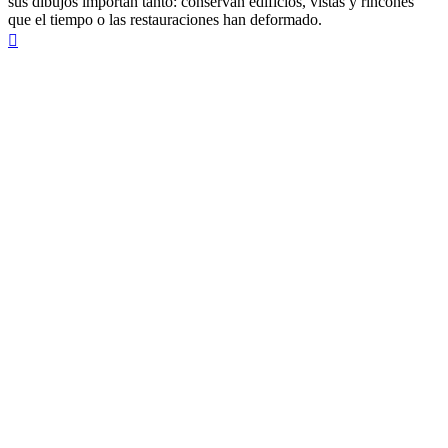
sus dibujos importan tanto: conservan edificios, vistas y rincones
que el tiempo o las restauraciones han deformado.
Arriba