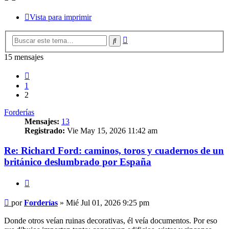
Vista para imprimir
Búsqueda
Buscar
avanzada
15 mensajes
Anterior
1
2
Forderías
Mensajes:
13
Registrado:
Vie May 15, 2026 11:42 am
Re: Richard Ford: caminos, toros y cuadernos de un
británico deslumbrado por España
Citar
Mensaje
por
Forderías
»
Mié Jul 01, 2026 9:25 pm
Donde otros veían ruinas decorativas, él veía documentos. Por eso