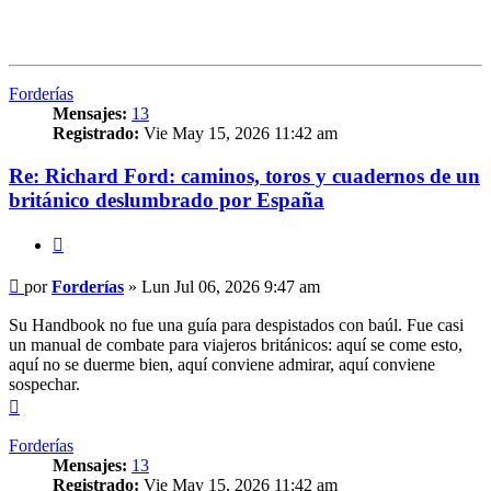
Forderías
Mensajes:
13
Registrado:
Vie May 15, 2026 11:42 am
Re: Richard Ford: caminos, toros y cuadernos de un
británico deslumbrado por España
Citar
Mensaje
por
Forderías
»
Lun Jul 06, 2026 9:47 am
Su Handbook no fue una guía para despistados con baúl. Fue casi
un manual de combate para viajeros británicos: aquí se come esto,
aquí no se duerme bien, aquí conviene admirar, aquí conviene
sospechar.
Arriba
Forderías
Mensajes:
13
Registrado:
Vie May 15, 2026 11:42 am