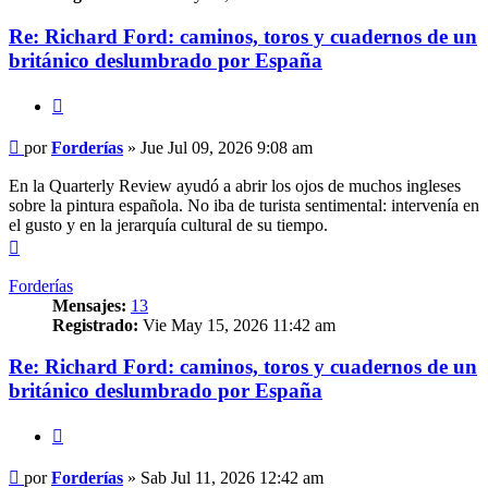
Re: Richard Ford: caminos, toros y cuadernos de un
británico deslumbrado por España
Citar
Mensaje
por
Forderías
»
Jue Jul 09, 2026 9:08 am
En la Quarterly Review ayudó a abrir los ojos de muchos ingleses
sobre la pintura española. No iba de turista sentimental: intervenía en
el gusto y en la jerarquía cultural de su tiempo.
Arriba
Forderías
Mensajes:
13
Registrado:
Vie May 15, 2026 11:42 am
Re: Richard Ford: caminos, toros y cuadernos de un
británico deslumbrado por España
Citar
Mensaje
por
Forderías
»
Sab Jul 11, 2026 12:42 am