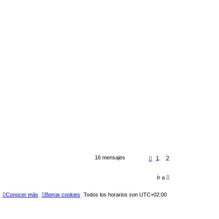
2
16 mensajes
A
1
n
t
e
Ir a
r
i
o
Conocer más
Borrar cookies
Todos los horarios son
UTC+02:00
r