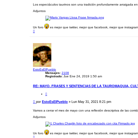
r
n
Los espectáculos taurinos son una tradición profundamente arraigada en P
s
Adjuntos
a
j
e
Un foro
es mejor que twitter, mejor que facebook, mejor que instagram.
A
r
r
i
b
a
EstoEsElPueblo
Mensajes:
2108
Registrado:
Jue Ene 24, 2019 1:50 am
RE: MAYO. FRASES Y SENTENCIAS DE LA TAUROMAQUIA, CU
C
i
t
M
por
EstoEsElPueblo
»
Lun May 31, 2021 8:21 pm
a
e
r
n
Vamos a cerrar el mes de mayo con una reflexión descriptiva de las corrida
s
Adjuntos
a
j
e
Un foro
es mejor que twitter, mejor que facebook, mejor que instagram.
A