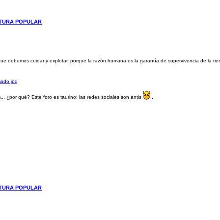
LTURA POPULAR
ue debemos cuidar y explotar, porque la razón humana es la garantía de supervivencia de la tier
.. ¿por qué? Este foro es taurino; las redes sociales son antis
.
LTURA POPULAR