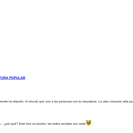
LTURA POPULAR
ender la relación, el vínculo que une a las personas con la naturaleza. La vida consume vida 
.. ¿por qué? Este foro es taurino; las redes sociales son antis
.