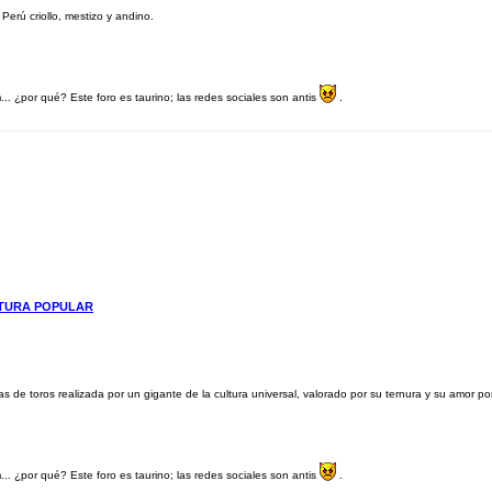
erú criollo, mestizo y andino.
.. ¿por qué? Este foro es taurino; las redes sociales son antis
.
LTURA POPULAR
s de toros realizada por un gigante de la cultura universal, valorado por su ternura y su amor por 
.. ¿por qué? Este foro es taurino; las redes sociales son antis
.