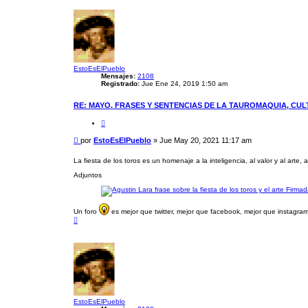
r
i
b
a
EstoEsElPueblo
Mensajes:
2108
Registrado:
Jue Ene 24, 2019 1:50 am
RE: MAYO. FRASES Y SENTENCIAS DE LA TAUROMAQUIA, CU
C
i
t
M
por
EstoEsElPueblo
»
Jue May 20, 2021 11:17 am
a
e
r
n
La fiesta de los toros es un homenaje a la inteligencia, al valor y al art
s
Adjuntos
a
j
e
Un foro
es mejor que twitter, mejor que facebook, mejor que instagram.
A
r
r
i
b
a
EstoEsElPueblo