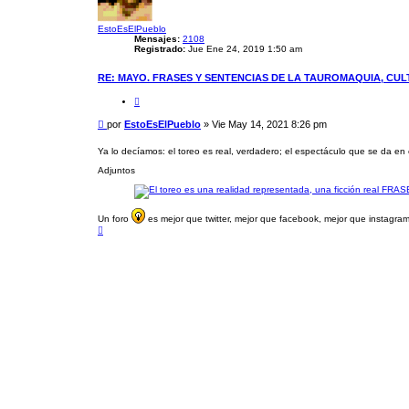
Z
A
D
EstoEsElPueblo
A
Mensajes:
2108
Registrado:
Jue Ene 24, 2019 1:50 am
RE: MAYO. FRASES Y SENTENCIAS DE LA TAUROMAQUIA, CU
C
i
t
M
por
EstoEsElPueblo
»
Vie May 14, 2021 8:26 pm
a
e
r
n
Ya lo decíamos: el toreo es real, verdadero; el espectáculo que se da en
s
Adjuntos
a
j
e
Un foro
es mejor que twitter, mejor que facebook, mejor que instagram.
A
r
r
i
b
a