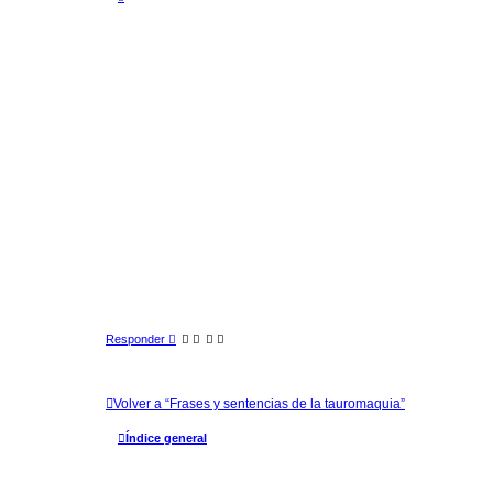
r
r
i
b
a
Responder
Volver a “Frases y sentencias de la tauromaquia”
Índice general