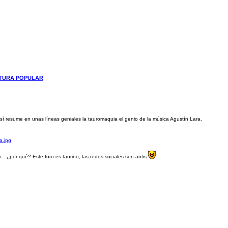
LTURA POPULAR
e, así resume en unas líneas geniales la tauromaquia el genio de la música Agustín Lara.
.. ¿por qué? Este foro es taurino; las redes sociales son antis
.