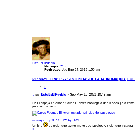
EstoEsElPueblo
Mensajes:
2108
Registrado:
Jue Ene 24, 2019 1:50 am
RE: MAYO. FRASES Y SENTENCIAS DE LA TAUROMAQUIA, CU
C
i
t
M
por
EstoEsElPueblo
»
Sab May 15, 2021 10:49 am
a
e
r
n
En El espejo enterrado Carlos Fuentes nos regala una lección para compr
para seguir vivos.
s
a
j
e
viewtopic.php?f=5&t=173&p=293
Un foro
es mejor que twitter, mejor que facebook, mejor que instagram.
A
r