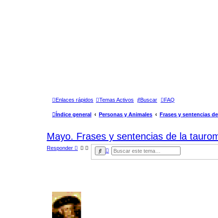
Enlaces rápidos
Temas Activos
Buscar
FAQ
Índice general
Personas y Animales
Frases y sentencias d
Mayo. Frases y sentencias de la taurom
Responder
B
B
Ú
u
S
s
Q
c
U
a
E
r
D
A
A
V
A
N