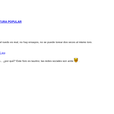
LTURA POPULAR
 el ruedo es real, no hay ensayos, no se puede torear dos veces al mismo toro.
.. ¿por qué? Este foro es taurino; las redes sociales son antis
.