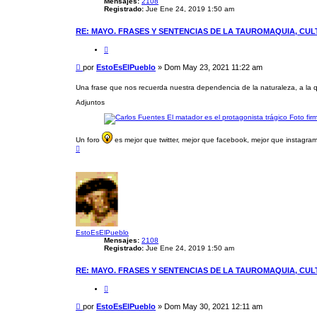
Mensajes:
2108
Registrado:
Jue Ene 24, 2019 1:50 am
RE: MAYO. FRASES Y SENTENCIAS DE LA TAUROMAQUIA, CU
C
i
t
M
por
EstoEsElPueblo
»
Dom May 23, 2021 11:22 am
a
e
r
n
Una frase que nos recuerda nuestra dependencia de la naturaleza, a la q
s
Adjuntos
a
j
e
Un foro
es mejor que twitter, mejor que facebook, mejor que instagram.
A
r
r
i
b
a
EstoEsElPueblo
Mensajes:
2108
Registrado:
Jue Ene 24, 2019 1:50 am
RE: MAYO. FRASES Y SENTENCIAS DE LA TAUROMAQUIA, CU
C
i
t
M
por
EstoEsElPueblo
»
Dom May 30, 2021 12:11 am
a
e