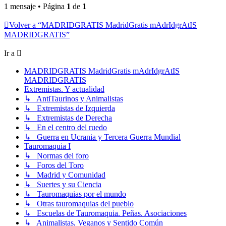
1 mensaje • Página
1
de
1
Volver a “MADRIDGRATIS MadridGratis mAdrIdgrAtIS
MADRIDGRATIS”
Ir a
MADRIDGRATIS MadridGratis mAdrIdgrAtIS
MADRIDGRATIS
Extremistas. Y actualidad
↳ AntiTaurinos y Animalistas
↳ Extremistas de Izquierda
↳ Extremistas de Derecha
↳ En el centro del ruedo
↳ Guerra en Ucrania y Tercera Guerra Mundial
Tauromaquia I
↳ Normas del foro
↳ Foros del Toro
↳ Madrid y Comunidad
↳ Suertes y su Ciencia
↳ Tauromaquias por el mundo
↳ Otras tauromaquias del pueblo
↳ Escuelas de Tauromaquia. Peñas. Asociaciones
↳ Animalistas, Veganos y Sentido Común