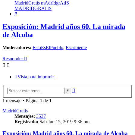
MadridGratis mAdrIdgrAtIS
MADRIDGRATIS
Buscar
Exposición: Madrid años 60. La mirada
de Alcoba
Moderadores:
EstoEsElPueblo
,
Escribiente
Responder
Vista para imprimir
Búsqueda
Buscar
avanzada
1 mensaje • Página
1
de
1
MadridGratis
Mensajes:
3537
Registrado:
Sab Jun 15, 2019 9:36 pm
Exposición: Madrid años 60. La mirada de Alcoba