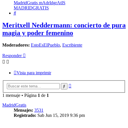
MadridGratis mAdrIdgrAtIS
MADRIDGRATIS
Buscar
Meritxell Neddermann: concierto de pura
magia y poder femenino
Moderadores:
EstoEsElPueblo
,
Escribiente
Responder
Vista para imprimir
Búsqueda
Buscar
avanzada
1 mensaje • Página
1
de
1
MadridGratis
Mensajes:
3531
Registrado:
Sab Jun 15, 2019 9:36 pm