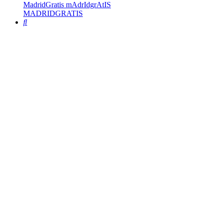
MadridGratis mAdrIdgrAtIS
MADRIDGRATIS
Buscar