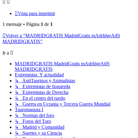
Vista para imprimir
1 mensaje • Página
1
de
1
Volver a “MADRIDGRATIS MadridGratis mAdrIdgrAtIS
MADRIDGRATIS”
Ir a
MADRIDGRATIS MadridGratis mAdrIdgrAtIS
MADRIDGRATIS
Extremistas. Y actualidad
↳ AntiTaurinos y Animalistas
↳ Extremistas de Izquierda
↳ Extremistas de Derecha
↳ En el centro del ruedo
↳ Guerra en Ucrania y Tercera Guerra Mundial
Tauromaquia I
↳ Normas del foro
↳ Foros del Toro
↳ Madrid y Comunidad
↳ Suertes y su Ciencia