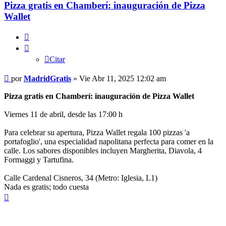
Pizza gratis en Chamberí: inauguración de Pizza
Wallet
Citar
Citar
Mensaje
por
MadridGratis
»
Vie Abr 11, 2025 12:02 am
Pizza gratis en Chamberí: inauguración de Pizza Wallet
Viernes 11 de abril, desde las 17:00 h​
Para celebrar su apertura, Pizza Wallet regala 100 pizzas 'a
portafoglio', una especialidad napolitana perfecta para comer en la
calle. Los sabores disponibles incluyen Margherita, Diavola, 4
Formaggi y Tartufina.​
Calle Cardenal Cisneros, 34 (Metro: Iglesia, L1)
Nada es gratis; todo cuesta
Arriba