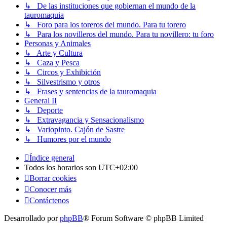
↳ De las instituciones que gobiernan el mundo de la
tauromaquia
↳ Foro para los toreros del mundo. Para tu torero
↳ Para los novilleros del mundo. Para tu novillero: tu foro
Personas y Animales
↳ Arte y Cultura
↳ Caza y Pesca
↳ Circos y Exhibición
↳ Silvestrismo y otros
↳ Frases y sentencias de la tauromaquia
General II
↳ Deporte
↳ Extravagancia y Sensacionalismo
↳ Variopinto. Cajón de Sastre
↳ Humores por el mundo
Índice general
Todos los horarios son
UTC+02:00
Borrar cookies
Conocer más
Contáctenos
Desarrollado por
phpBB
® Forum Software © phpBB Limited