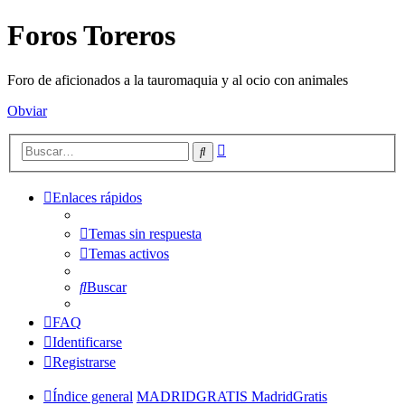
Foros Toreros
Foro de aficionados a la tauromaquia y al ocio con animales
Obviar
Búsqueda
Buscar
avanzada
Enlaces rápidos
Temas sin respuesta
Temas activos
Buscar
FAQ
Identificarse
Registrarse
Índice general
MADRIDGRATIS MadridGratis