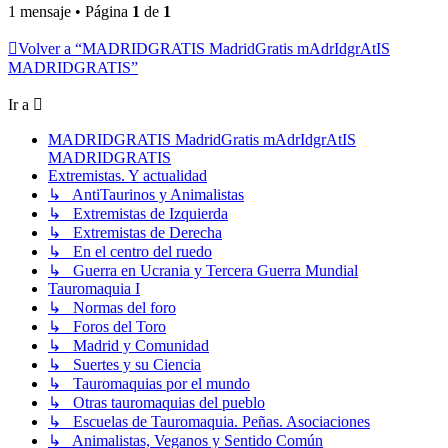
1 mensaje • Página
1
de
1
Volver a “MADRIDGRATIS MadridGratis mAdrIdgrAtIS
MADRIDGRATIS”
Ir a
MADRIDGRATIS MadridGratis mAdrIdgrAtIS
MADRIDGRATIS
Extremistas. Y actualidad
↳ AntiTaurinos y Animalistas
↳ Extremistas de Izquierda
↳ Extremistas de Derecha
↳ En el centro del ruedo
↳ Guerra en Ucrania y Tercera Guerra Mundial
Tauromaquia I
↳ Normas del foro
↳ Foros del Toro
↳ Madrid y Comunidad
↳ Suertes y su Ciencia
↳ Tauromaquias por el mundo
↳ Otras tauromaquias del pueblo
↳ Escuelas de Tauromaquia. Peñas. Asociaciones
↳ Animalistas, Veganos y Sentido Común