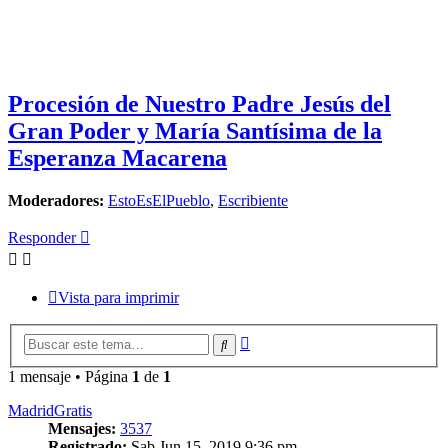
Procesión de Nuestro Padre Jesús del
Gran Poder y María Santísima de la
Esperanza Macarena
Moderadores:
EstoEsElPueblo
,
Escribiente
Responder
Vista para imprimir
Búsqueda
Buscar
avanzada
1 mensaje • Página
1
de
1
MadridGratis
Mensajes:
3537
Registrado:
Sab Jun 15, 2019 9:36 pm