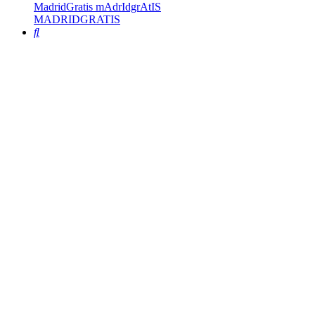
MadridGratis mAdrIdgrAtIS
MADRIDGRATIS
Buscar