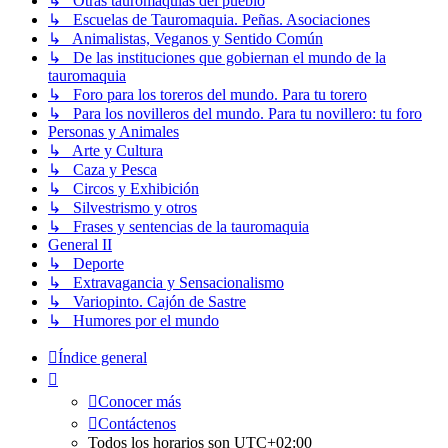
↳ Otras tauromaquias del pueblo
↳ Escuelas de Tauromaquia. Peñas. Asociaciones
↳ Animalistas, Veganos y Sentido Común
↳ De las instituciones que gobiernan el mundo de la
tauromaquia
↳ Foro para los toreros del mundo. Para tu torero
↳ Para los novilleros del mundo. Para tu novillero: tu foro
Personas y Animales
↳ Arte y Cultura
↳ Caza y Pesca
↳ Circos y Exhibición
↳ Silvestrismo y otros
↳ Frases y sentencias de la tauromaquia
General II
↳ Deporte
↳ Extravagancia y Sensacionalismo
↳ Variopinto. Cajón de Sastre
↳ Humores por el mundo
Índice general
Conocer más
Contáctenos
Todos los horarios son
UTC+02:00