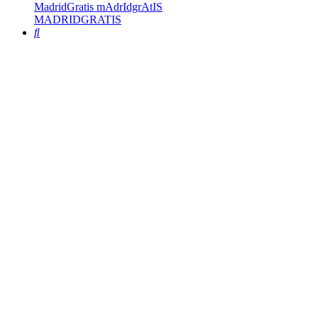
MadridGratis mAdrIdgrAtIS
MADRIDGRATIS
Buscar