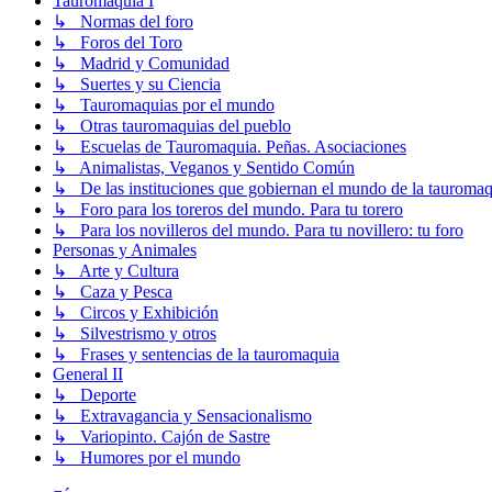
Tauromaquia I
↳ Normas del foro
↳ Foros del Toro
↳ Madrid y Comunidad
↳ Suertes y su Ciencia
↳ Tauromaquias por el mundo
↳ Otras tauromaquias del pueblo
↳ Escuelas de Tauromaquia. Peñas. Asociaciones
↳ Animalistas, Veganos y Sentido Común
↳ De las instituciones que gobiernan el mundo de la tauromaq
↳ Foro para los toreros del mundo. Para tu torero
↳ Para los novilleros del mundo. Para tu novillero: tu foro
Personas y Animales
↳ Arte y Cultura
↳ Caza y Pesca
↳ Circos y Exhibición
↳ Silvestrismo y otros
↳ Frases y sentencias de la tauromaquia
General II
↳ Deporte
↳ Extravagancia y Sensacionalismo
↳ Variopinto. Cajón de Sastre
↳ Humores por el mundo