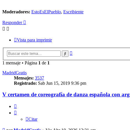
Moderadores:
EstoEsElPueblo
,
Escribiente
Responder
Vista para imprimir
Búsqueda
Buscar
avanzada
1 mensaje • Página
1
de
1
MadridGratis
Mensajes:
3537
Registrado:
Sab Jun 15, 2019 9:36 pm
V certamen de coreografía de danza española con ar
Citar
Citar
Mensaje