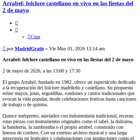
Arrabel: folclore castellano en vivo en las fiestas del
2 de mayo
Citar
Citar
Mensaje
por
MadridGratis
»
Vie May 01, 2026 12:14 am
Arrabel: folclore castellano en vivo en las fiestas del 2 de mayo
2 de mayo de 2026, a las 13:00 y 17:30
El grupo Arrabel, fundado en 1982, ofrece un espectáculo dedicado
a la recuperación del folclore madrileño y castellano. Su propuesta
reúne mayos, jotas, seguidillas, rondones y cantos tradicionales que
evocan la vida popular, desde celebraciones festivas hasta canciones
de trabajo o de quintos.
Quince intérpretes, ataviados con indumentaria tradicional, recrean
estas piezas con instrumentos originales como el rabel, la dulzaina,
la bandurria, la zambomba o el propio arrabel, construido con
huesos de cordero. Con un extenso archivo musical y una larga
trayectoria en festivales y colaboraciones con instituciones como el