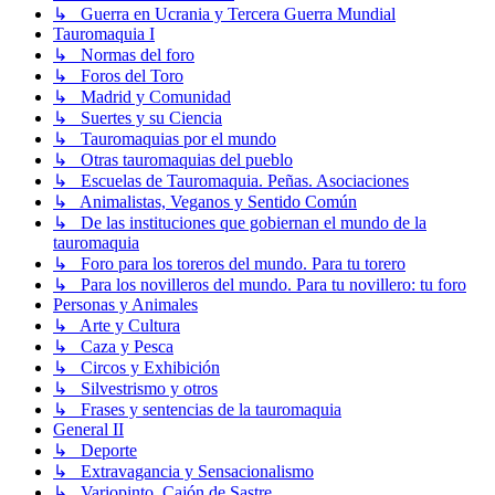
↳ Guerra en Ucrania y Tercera Guerra Mundial
Tauromaquia I
↳ Normas del foro
↳ Foros del Toro
↳ Madrid y Comunidad
↳ Suertes y su Ciencia
↳ Tauromaquias por el mundo
↳ Otras tauromaquias del pueblo
↳ Escuelas de Tauromaquia. Peñas. Asociaciones
↳ Animalistas, Veganos y Sentido Común
↳ De las instituciones que gobiernan el mundo de la
tauromaquia
↳ Foro para los toreros del mundo. Para tu torero
↳ Para los novilleros del mundo. Para tu novillero: tu foro
Personas y Animales
↳ Arte y Cultura
↳ Caza y Pesca
↳ Circos y Exhibición
↳ Silvestrismo y otros
↳ Frases y sentencias de la tauromaquia
General II
↳ Deporte
↳ Extravagancia y Sensacionalismo
↳ Variopinto. Cajón de Sastre