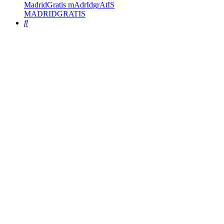
MadridGratis mAdrIdgrAtIS
MADRIDGRATIS
Buscar