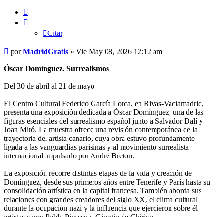
Citar
Citar
Mensaje
por
MadridGratis
»
Vie May 08, 2026 12:12 am
Óscar Domínguez. Surrealismos
Del 30 de abril al 21 de mayo
El Centro Cultural Federico García Lorca, en Rivas-Vaciamadrid,
presenta una exposición dedicada a Óscar Domínguez, una de las
figuras esenciales del surrealismo español junto a Salvador Dalí y
Joan Miró. La muestra ofrece una revisión contemporánea de la
trayectoria del artista canario, cuya obra estuvo profundamente
ligada a las vanguardias parisinas y al movimiento surrealista
internacional impulsado por André Breton.
La exposición recorre distintas etapas de la vida y creación de
Domínguez, desde sus primeros años entre Tenerife y París hasta su
consolidación artística en la capital francesa. También aborda sus
relaciones con grandes creadores del siglo XX, el clima cultural
durante la ocupación nazi y la influencia que ejercieron sobre él
artistas como Pablo Picasso y Giorgio de Chirico.