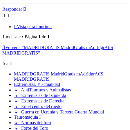
Responder
Vista para imprimir
1 mensaje • Página
1
de
1
Volver a “MADRIDGRATIS MadridGratis mAdrIdgrAtIS
MADRIDGRATIS”
Ir a
MADRIDGRATIS MadridGratis mAdrIdgrAtIS
MADRIDGRATIS
Extremistas. Y actualidad
↳ AntiTaurinos y Animalistas
↳ Extremistas de Izquierda
↳ Extremistas de Derecha
↳ En el centro del ruedo
↳ Guerra en Ucrania y Tercera Guerra Mundial
Tauromaquia I
↳ Normas del foro
↳ Foros del Toro