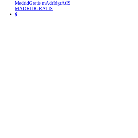
MadridGratis mAdrIdgrAtIS
MADRIDGRATIS
Buscar