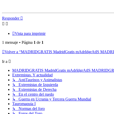
Responder
Vista para imprimir
1 mensaje • Página
1
de
1
Volver a “MADRIDGRATIS MadridGratis mAdrIdgrAtIS MAD
Ir a
MADRIDGRATIS MadridGratis mAdrIdgrAtIS MADRIDG
Extremistas. Y actualidad
↳ AntiTaurinos y Animalistas
↳ Extremistas de Izquierda
↳ Extremistas de Derecha
↳ En el centro del ruedo
↳ Guerra en Ucrania y Tercera Guerra Mundial
Tauromaquia I
↳ Normas del foro
↳ Foros del Toro