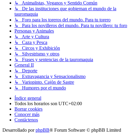
↳ Animalistas, Veganos y Sentido Común
↳ De las instituciones que gobiernan el mundo de la
tauromaquia
↳ Foro para los toreros del mundo. Para tu torero
↳ Para los novilleros del mundo. Para tu novillero: tu foro
Personas y Animales
↳ Arte y Cultura
↳ Caza y Pesca
↳ Circos y Exhibición
↳ Silvestrismo y otros
↳ Frases y sentencias de la tauromaquia
General II
↳ Deporte
↳ Extravagancia y Sensacionalismo
↳ Variopinto. Cajón de Sastre
↳ Humores por el mundo
Índice general
Todos los horarios son
UTC+02:00
Borrar cookies
Conocer más
Contáctenos
Desarrollado por
phpBB
® Forum Software © phpBB Limited