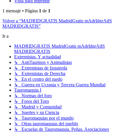
Vista para imprimir
1 mensaje • Página
1
de
1
Volver a “MADRIDGRATIS MadridGratis mAdrIdgrAtIS
MADRIDGRATIS”
Ir a
MADRIDGRATIS MadridGratis mAdrIdgrAtIS
MADRIDGRATIS
Extremistas. Y actualidad
↳ AntiTaurinos y Animalistas
↳ Extremistas de Izquierda
↳ Extremistas de Derecha
↳ En el centro del ruedo
↳ Guerra en Ucrania y Tercera Guerra Mundial
Tauromaquia I
↳ Normas del foro
↳ Foros del Toro
↳ Madrid y Comunidad
↳ Suertes y su Ciencia
↳ Tauromaquias por el mundo
↳ Otras tauromaquias del pueblo
↳ Escuelas de Tauromaquia. Peñas. Asociaciones