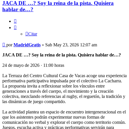
JACA DE …? Soy la reina de la pista. Quisiera
hablar de…?
Citar
Citar
Mensaje
por
MadridGratis
»
Sab May 23, 2026 12:07 am
JACA DE …? Soy la reina de la pista. Quisiera hablar de…?
24 de mayo de 2026 · 11:00 horas
La Terraza del Centro Cultural Casa de Vacas acoge una experiencia
performativa participativa impulsada por el colectivo La Cacharra.
La propuesta invita a reflexionar sobre los vínculos entre
generaciones a través del cuerpo, el movimiento y la creación
colectiva, mezclando referencias al rugby, el reguetón, la tradición y
las dinámicas de juego compartido.
La actividad plantea un espacio de encuentro intergeneracional en el
que los asistentes podrán experimentar nuevas formas de
comunicación no verbal y explorar el cuerpo como territorio común.
Juegos, escucha activa y prácticas performativas servirán para