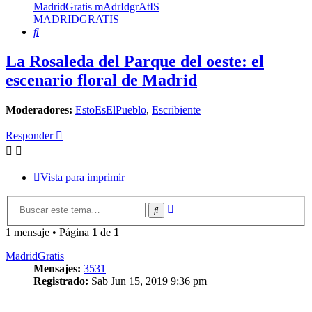
MadridGratis mAdrIdgrAtIS
MADRIDGRATIS
Buscar
La Rosaleda del Parque del oeste: el
escenario floral de Madrid
Moderadores:
EstoEsElPueblo
,
Escribiente
Responder
Vista para imprimir
Búsqueda
Buscar
avanzada
1 mensaje • Página
1
de
1
MadridGratis
Mensajes:
3531
Registrado:
Sab Jun 15, 2019 9:36 pm