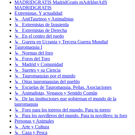
MADRIDGRATIS MadridGratis mAdrIdgrAtIS
MADRIDGRATIS
Extremistas. Y actualidad
↳ AntiTaurinos y Animalistas
↳ Extremistas de Izquierda
↳ Extremistas de Derecha
↳ En el centro del ruedo
↳ Guerra en Ucrania y Tercera Guerra Mundial
Tauromaquia I
↳ Normas del foro
↳ Foros del Toro
↳ Madrid y Comunidad
↳ Suertes y su Ciencia
↳ Tauromaquias por el mundo
↳ Otras tauromaquias del pueblo
↳ Escuelas de Tauromaquia. Peñas. Asociaciones
↳ Animalistas, Veganos y Sentido Común
↳ De las instituciones que gobiernan el mundo de la
tauromaquia
↳ Foro para los toreros del mundo. Para tu torero
↳ Para los novilleros del mundo. Para tu novillero: tu foro
Personas y Animales
↳ Arte y Cultura
↳ Caza y Pesca