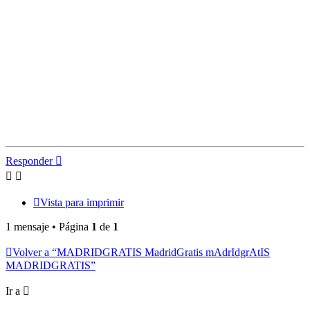
Responder
Vista para imprimir
1 mensaje • Página
1
de
1
Volver a “MADRIDGRATIS MadridGratis mAdrIdgrAtIS
MADRIDGRATIS”
Ir a