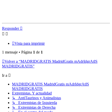
Responder
Vista para imprimir
1 mensaje • Página
1
de
1
Volver a “MADRIDGRATIS MadridGratis mAdrIdgrAtIS
MADRIDGRATIS”
Ir a
MADRIDGRATIS MadridGratis mAdrIdgrAtIS
MADRIDGRATIS
Extremistas. Y actualidad
↳ AntiTaurinos y Animalistas
↳ Extremistas de Izquierda
↳ Extremistas de Derecha