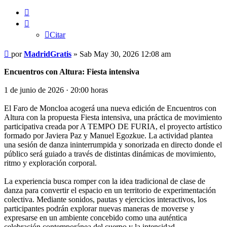
Citar
Citar
Mensaje
por
MadridGratis
»
Sab May 30, 2026 12:08 am
Encuentros con Altura: Fiesta intensiva
1 de junio de 2026 · 20:00 horas
El Faro de Moncloa acogerá una nueva edición de Encuentros con
Altura con la propuesta Fiesta intensiva, una práctica de movimiento
participativa creada por A TEMPO DE FURIA, el proyecto artístico
formado por Javiera Paz y Manuel Egozkue. La actividad plantea
una sesión de danza ininterrumpida y sonorizada en directo donde el
público será guiado a través de distintas dinámicas de movimiento,
ritmo y exploración corporal.
La experiencia busca romper con la idea tradicional de clase de
danza para convertir el espacio en un territorio de experimentación
colectiva. Mediante sonidos, pautas y ejercicios interactivos, los
participantes podrán explorar nuevas maneras de moverse y
expresarse en un ambiente concebido como una auténtica
celebración contemporánea del cuerpo y la intensidad.