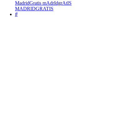
MadridGratis mAdrIdgrAtIS
MADRIDGRATIS
Buscar