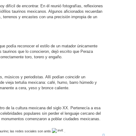
oy difícil de encontrar. En él reunió fotografías, reflexiones
bliófilos taurinos mexicanos. Algunos aficionados recuerdan
s, terrenos y encastes con una precisión impropia de un
que podía reconocer el estilo de un matador únicamente
es taurinos que lo conocieron, dejó escrito que Peraza
orrectamente toro, torero y engaño.
s, músicos y periodistas. Allí podían coincidir un
 de vieja tertulia mexicana: café, humo, barro húmedo y
manente a cera, yeso y bronce caliente.
ro de la cultura mexicana del siglo XX. Pertenecía a esa
 celebridades populares sin perder el lenguaje cercano del
us monumentos comenzaron a poblar ciudades mexicanas.
aurino; las redes sociales son antis
.
A