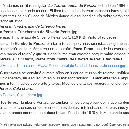
icó además un libro singular,
La Tauromaquia de Peraza
, editado en 1994, h
 dedicadas al mundo taurino. El libro fue celebrado entre coleccionistas y bi
ellas tertulias en Ciudad de México donde el escultor discutía sobre verónica
ador artístico.
eraza, Trincherazo de Silverio Pérez
raza, Trincherazo de Silverio Pérez.jpg (14.19 KiB) Visto 3476 veces
aurina de
Humberto Peraza
era tan intensa que varios cronistas aseguraban 
la posición de la muñeca en una fotografía.
Paco Terán
, uno de los escritor
omo pocos el toreo” y que sus esculturas eran exactas porque sabía colocar c
eraza, El Encierro, Plaza Monumental de Ciudad Juárez, Chihuahua
e
Cuernavaca
se convirtió durante años en lugar de reunión de toreros, político
 un ganadero, un escultor joven o un matador retirado. El ambiente tenía algo
nes interminables sobre arte y toros. Muchos visitantes recuerdan el olor per
eraza, Cola charra
 los toros,
Humberto Peraza fue también un personaje público influyente dent
de artistas capaces de convivir con presidentes, intelectuales, empresarios y
u fama creció enormemente durante las décadas de 1970 y 1980, cuando s
es mejor que twitter, mejor que facebook, mejor que instagram... ¿por qué? Este foro es t