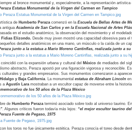
siempre al bronce monumental y, especialmente, a la representación artística
eraza Estatua Monumental de la Virgen del Carmen en Tampico
artística de
Humberto Peraza
comenzó en la
Escuela de Bellas Artes de M
la antigua
Academia de San Carlos y en la Escuela Nacional de Artes Plá
 basada en el estudio anatómico, la observación del movimiento y el modela
 Fidias Elizondo.
Desde muy joven mostró una capacidad obsesiva para el t
 pequeños detalles anatómicos en una mano, un músculo o la caída de un capo
raza junto a la estatua a Mario Moreno Cantinflas, realizada junto a su 
coincidió con la expansión urbana y cultural del
México
de mediados del sigl
lismo abstracto, Peraza apostó por una figuración vigorosa y reconocible. Eso
es culturales y grandes empresarios. Sus monumentos comenzaron a aparece
Hidalgo y Baja California
. La monumental
estatua de Abraham Lincoln
en 
s a
Agustín Lara
mostraban a un escultor capaz de moverse entre la historia, l
memorativo de los 50 años de la Plaza México
mbre de
Humberto Peraza
terminó asociado sobre todo al universo taurino. E
a”
. Algunos críticos fueron todavía más lejos:
“el mejor escultor taurino d
eraza Fuente de Pegaso, 1975
 con los toros no fue únicamente estética. Peraza conocía el toreo desde den