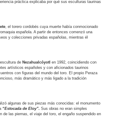
periencia práctica explicaba por qué sus esculturas taurinas
ete
, el torero cordobés cuya muerte había conmocionado
uromaquia española. A partir de entonces comenzó una
seos y colecciones privadas españolas, mientras él
 escultura de
Nezahualcóyotl
en 1992, coincidiendo con
tes artísticos españoles y con aficionados taurinos
entros con figuras del mundo del toro. El propio Peraza
lencioso, más dramático y más ligado a la tradición
realizó algunas de sus piezas más conocidas: el monumento
la
“Estocada de Eloy”.
Sus obras no eran simples
n de las piernas, el viaje del toro, el engaño suspendido en