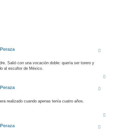
 Peraza
re. Salió con una vocación doble: quería ser torero y
do al escultor de México.
A
r
r
 Peraza
i
b
a
era realizado cuando apenas tenía cuatro años.
A
r
r
 Peraza
i
b
a