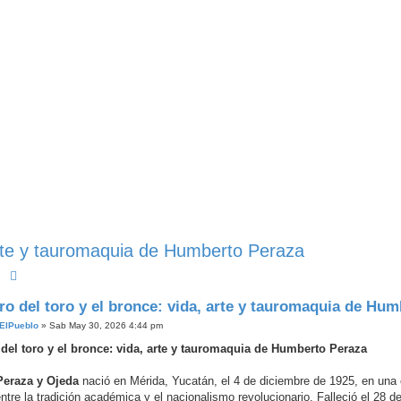
 arte y tauromaquia de Humberto Peraza
Buscar
Búsqueda Avanzada
ro del toro y el bronce: vida, arte y tauromaquia de Hu
ElPueblo
»
Sab May 30, 2026 4:44 pm
del toro y el bronce: vida, arte y tauromaquia de Humberto Peraza
eraza y Ojeda
nació en Mérida, Yucatán, el 4 de diciembre de 1925, en una
entre la tradición académica y el nacionalismo revolucionario. Falleció el 28