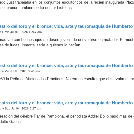
edo Just trabajaba en los conjuntos escultóricos de la recién inaugurada Plaz
 el bronce también podía contar historias.
estro del toro y el bronce: vida, arte y tauromaquia de Humberto
o
»
Mié Jul 01, 2026 11:47 am
más vio con buenos ojos su deseo juvenil de convertirse en matador. El much
se de luces, inmortalizaría a quienes lo hacían.
estro del toro y el bronce: vida, arte y tauromaquia de Humberto
o
»
Vie Jul 03, 2026 9:45 am
59 la Peña de Aficionados Prácticos. No era un escultor que observaba el tore
estro del toro y el bronce: vida, arte y tauromaquia de Humberto
o
»
Sab Jul 04, 2026 9:27 am
creación del célebre Par de Pamplona, el periodista Addiel Bolio pasó más de 
dolfo Gaona.