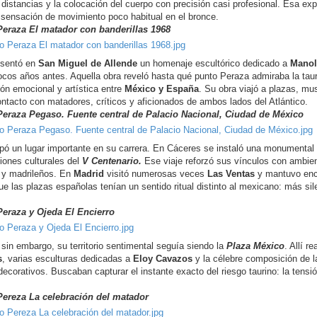
 distancias y la colocación del cuerpo con precisión casi profesional. Esa ex
sensación de movimiento poco habitual en el bronce.
eraza El matador con banderillas 1968
esentó en
San Miguel de Allende
un homenaje escultórico dedicado a
Manol
cos años antes. Aquella obra reveló hasta qué punto Peraza admiraba la ta
ión emocional y artística entre
México y España
. Su obra viajó a plazas, mu
ntacto con matadores, críticos y aficionados de ambos lados del Atlántico.
eraza Pegaso. Fuente central de Palacio Nacional, Ciudad de México
ó un lugar importante en su carrera. En Cáceres se instaló una monumental
iones culturales del
V Centenario.
Ese viaje reforzó sus vínculos con ambien
 y madrileños. En
Madrid
visitó numerosas veces
Las Ventas
y mantuvo encu
ue las plazas españolas tenían un sentido ritual distinto al mexicano: más si
eraza y Ojeda El Encierro
 sin embargo, su territorio sentimental seguía siendo la
Plaza México
. Allí 
s
, varias esculturas dedicadas a
Eloy Cavazos
y la célebre composición de 
corativos. Buscaban capturar el instante exacto del riesgo taurino: la tensió
ereza La celebración del matador