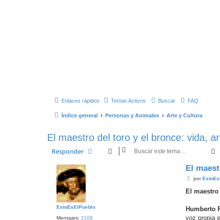
Enlaces rápidos
Temas Activos
Buscar
FAQ
Índice general
Personas y Animales
Arte y Cultura
El maestro del toro y el bronce: vida,
Responder
El maest
M
por
EstoEs
e
n
El maestro 
s
a
EstoEsElPueblo
j
Humberto P
e
voz propia 
Mensajes:
2108