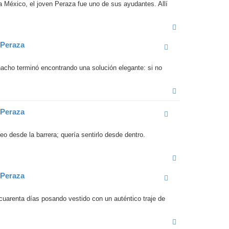
a México, el joven Peraza fue uno de sus ayudantes. Allí
A
r
r
 Peraza
i
b
a
acho terminó encontrando una solución elegante: si no
A
r
r
 Peraza
i
b
a
o desde la barrera; quería sentirlo desde dentro.
A
r
r
 Peraza
i
b
a
cuarenta días posando vestido con un auténtico traje de
A
r