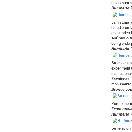
unido para 
Humberto P
La historia 
estudió en 
escultórica
Asúnsolo y
corrigiendo
Humberto Pe
Su ascenso 
experimenta
institucion
Zacatecas, 
monumento
Bronce con
Pero el no
fiesta brav
Humberto P
Su relación