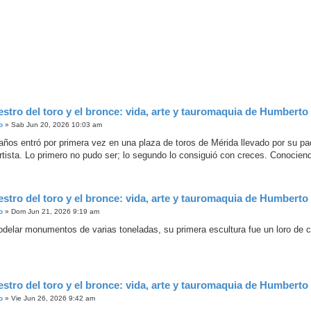
estro del toro y el bronce: vida, arte y tauromaquia de Humberto
o
»
Sab Jun 20, 2026 10:03 am
 años entró por primera vez en una plaza de toros de Mérida llevado por su pad
artista. Lo primero no pudo ser; lo segundo lo consiguió con creces. Conocien
estro del toro y el bronce: vida, arte y tauromaquia de Humberto
o
»
Dom Jun 21, 2026 9:19 am
delar monumentos de varias toneladas, su primera escultura fue un loro de c
estro del toro y el bronce: vida, arte y tauromaquia de Humberto
o
»
Vie Jun 26, 2026 9:42 am