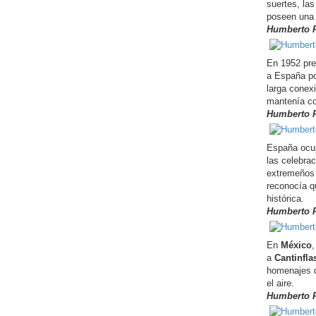
suertes, las
poseen una 
Humberto P
En 1952 pr
a España po
larga conex
mantenía co
Humberto P
España ocup
las celebrac
extremeños
reconocía q
histórica.
Humberto P
En
México
,
a
Cantinfla
homenajes de
el aire.
Humberto P