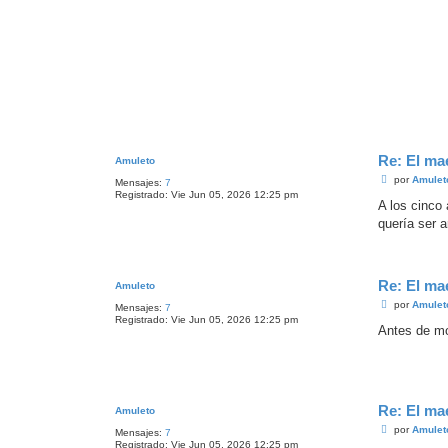
Re: El ma
Amuleto
M
por
Amulet
Mensajes:
7
e
Registrado:
Vie Jun 05, 2026 12:25 pm
n
A los cinco
s
quería ser 
a
j
e
Re: El ma
Amuleto
M
por
Amulet
Mensajes:
7
e
Registrado:
Vie Jun 05, 2026 12:25 pm
n
Antes de mo
s
a
j
e
Re: El ma
Amuleto
M
por
Amulet
Mensajes:
7
e
Registrado:
Vie Jun 05, 2026 12:25 pm