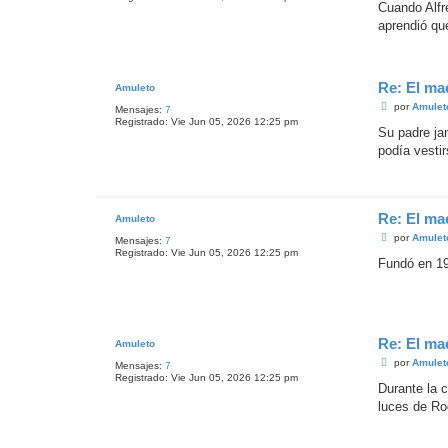
n
Cuando Alfr
s
aprendió que
a
j
e
Re: El ma
Amuleto
M
por
Amulet
Mensajes:
7
e
Registrado:
Vie Jun 05, 2026 12:25 pm
n
Su padre ja
s
podía vestir
a
j
e
Re: El ma
Amuleto
M
por
Amulet
Mensajes:
7
e
Registrado:
Vie Jun 05, 2026 12:25 pm
n
Fundó en 19
s
a
j
e
Re: El ma
Amuleto
M
por
Amulet
Mensajes:
7
e
Registrado:
Vie Jun 05, 2026 12:25 pm
n
Durante la 
s
luces de Ro
a
j
e