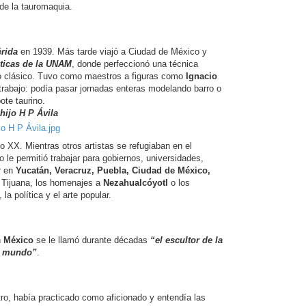
 de la tauromaquia.
érida
en 1939. Más tarde viajó a Ciudad de México y
sticas de la UNAM
, donde perfeccionó una técnica
do clásico. Tuvo como maestros a figuras como
Ignacio
rabajo: podía pasar jornadas enteras modelando barro o
te taurino.
hijo H P Ávila
o XX. Mientras otros artistas se refugiaban en el
 le permitió trabajar para gobiernos, universidades,
r en
Yucatán, Veracruz, Puebla, Ciudad de México,
Tijuana, los homenajes a
Nezahualcóyotl
o los
a política y el arte popular.
n
México
se le llamó durante décadas
“el escultor de la
el mundo”
.
tro, había practicado como aficionado y entendía las