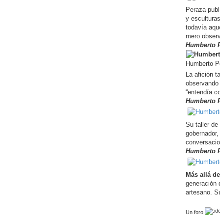
Peraza publ
y esculturas
todavía aqu
mero observ
Humberto P
Humberto Pe
La afición t
observando 
“entendía c
Humberto P
Su taller d
gobernador,
conversacio
Humberto P
Más allá de
generación 
artesano. S
Un foro