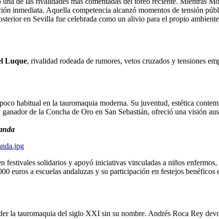
 una de las rivalidades más comentadas del toreo reciente. Mientras Mora
ción inmediata. Aquella competencia alcanzó momentos de tensión públi
osterior en Sevilla fue celebrada como un alivio para el propio ambiente
el Luque
, rivalidad rodeada de rumores, vetos cruzados y tensiones emp
oco habitual en la tauromaquia moderna. Su juventud, estética contempo
 y ganador de la Concha de Oro en San Sebastián, ofreció una visión aus
randa
n festivales solidarios y apoyó iniciativas vinculadas a niños enfermos
00 euros a escuelas andaluzas y su participación en festejos benéficos
tender la tauromaquia del siglo XXI sin su nombre. Andrés Roca Rey dev