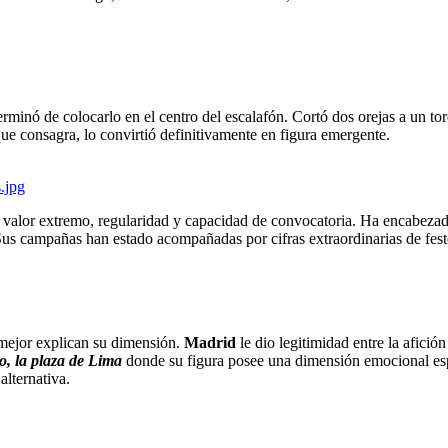
terminó de colocarlo en el centro del escalafón. Cortó dos orejas a un to
que consagra, lo convirtió definitivamente en figura emergente.
valor extremo, regularidad y capacidad de convocatoria. Ha encabezado
Sus campañas han estado acompañadas por cifras extraordinarias de fest
 mejor explican su dimensión.
Madrid
le dio legitimidad entre la afició
, la plaza de Lima
donde su figura posee una dimensión emocional espe
lternativa.