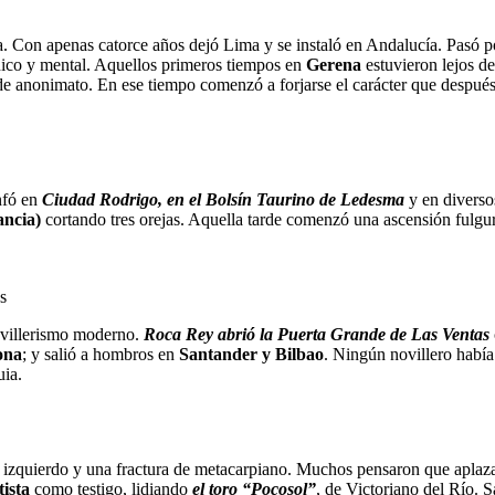
 Con apenas catorce años dejó Lima y se instaló en Andalucía. Pasó p
nico y mental. Aquellos primeros tiempos en
Gerena
estuvieron lejos d
 anonimato. En ese tiempo comenzó a forjarse el carácter que después lo
nfó en
Ciudad Rodrigo, en el Bolsín Taurino de Ledesma
y en diversos
ancia)
cortando tres orejas. Aquella tarde comenzó una ascensión fulgu
s
ovillerismo moderno.
Roca Rey abrió la Puerta Grande de Las Ventas
ona
; y salió a hombros en
Santander y Bilbao
. Ningún novillero había
ia.
lo izquierdo y una fractura de metacarpiano. Muchos pensaron que aplaz
ista
como testigo, lidiando
el toro “Pocosol”
, de Victoriano del Río. S