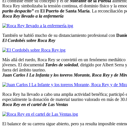
El contraste entre su concepto y el de
Morante de la Puebla
alimentó
Roca Rey simbolizaba la tensión continua, el dominio físico y la emo
purito despacito”
en
El Puerto de Santa María
. La reconciliación p
Roca Rey llevado a la enfermería
También se habló mucho de su distanciamiento profesional con
Dani
El Cordobés sobre Roca Rey
Más allá del ruedo, Roca Rey se convirtió en un fenómeno mediático p
jóvenes. El documental
Tardes de soledad
, dirigido por Albert Serra
fuera del ámbito taurino.
Juan Carlos I La Infanta y los toreros Morante, Roca Rey y de Mi
Roca Rey ha llevado a cabo una amplia actividad benéfica; participó e
especialmente la donación de material taurino valorado en más de 30.0
Roca Rey en el cartel de Las Ventas
El balance de su carrera sigue abierto, pero ya resulta imposible en