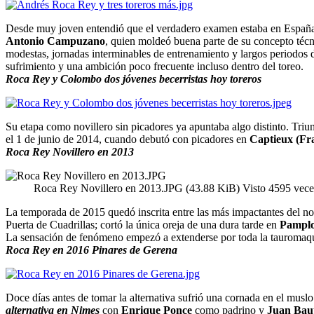
Desde muy joven entendió que el verdadero examen estaba en España.
Antonio Campuzano
, quien moldeó buena parte de su concepto téc
modestas, jornadas interminables de entrenamiento y largos periodos de
sufrimiento y una ambición poco frecuente incluso dentro del toreo.
Roca Rey y Colombo dos jóvenes becerristas hoy toreros
Su etapa como novillero sin picadores ya apuntaba algo distinto. Triu
el 1 de junio de 2014, cuando debutó con picadores en
Captieux (Fr
Roca Rey Novillero en 2013
Roca Rey Novillero en 2013.JPG (43.88 KiB) Visto 4595 vece
La temporada de 2015 quedó inscrita entre las más impactantes del n
Puerta de Cuadrillas; cortó la única oreja de una dura tarde en
Pampl
La sensación de fenómeno empezó a extenderse por toda la tauromaqu
Roca Rey en 2016 Pinares de Gerena
Doce días antes de tomar la alternativa sufrió una cornada en el mus
alternativa en Nimes
con
Enrique Ponce
como padrino y
Juan Baut