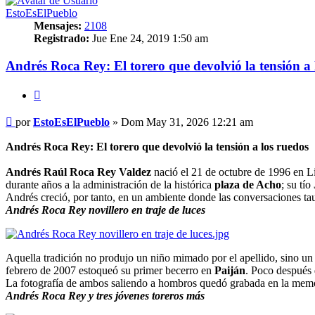
EstoEsElPueblo
Mensajes:
2108
Registrado:
Jue Ene 24, 2019 1:50 am
Andrés Roca Rey: El torero que devolvió la tensión a 
Citar
Mensaje
por
EstoEsElPueblo
»
Dom May 31, 2026 12:21 am
Andrés Roca Rey: El torero que devolvió la tensión a los ruedos
Andrés Raúl Roca Rey Valdez
nació el 21 de octubre de 1996 en Li
durante años a la administración de la histórica
plaza de Acho
; su tío
Andrés creció, por tanto, en un ambiente donde las conversaciones tauri
Andrés Roca Rey novillero en traje de luces
Aquella tradición no produjo un niño mimado por el apellido, sino un 
febrero de 2007 estoqueó su primer becerro en
Paiján
. Poco después 
La fotografía de ambos saliendo a hombros quedó grabada en la memo
Andrés Roca Rey y tres jóvenes toreros más