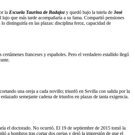
or la
Escuela Taurina de Badajoz
y quedó bajo la tutela de
José
el lujo que más tarde acompañaría a su fama. Compartió pensiones
 distinguiría en las plazas: disciplina feroz, capacidad de
 certámenes franceses y españoles. Pero el verdadero estallido llegó
rante.
cortando una oreja a cada novillo; triunfó en Sevilla con salida por la
 enlazado semejante cadena de triunfos en plazas de tanta exigencia.
aría el doctorado. No ocurrió. El 19 de septiembre de 2015 tomó la
alió a hombros tras cortar dos orejas y dejó la impresión de que el