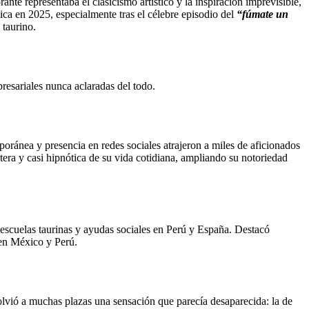
nte representaba el clasicismo artístico y la inspiración imprevisible,
ca en 2025, especialmente tras el célebre episodio del
“fúmate un
 taurino.
resariales nunca aclaradas del todo.
ránea y presencia en redes sociales atrajeron a miles de aficionados
tera y casi hipnótica de su vida cotidiana, ampliando su notoriedad
, escuelas taurinas y ayudas sociales en Perú y España. Destacó
 en México y Perú.
olvió a muchas plazas una sensación que parecía desaparecida: la de