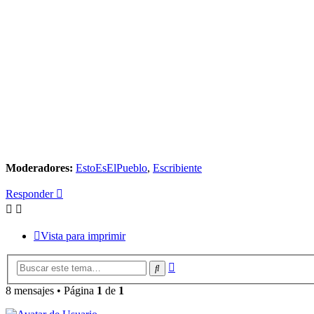
Moderadores:
EstoEsElPueblo
,
Escribiente
Responder
Vista para imprimir
Búsqueda
Buscar
avanzada
8 mensajes • Página
1
de
1