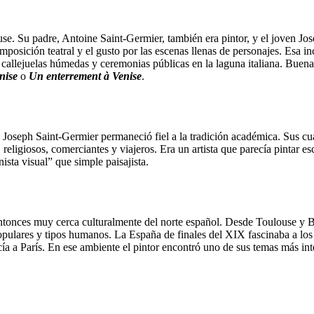
use. Su padre, Antoine Saint-Germier, también era pintor, y el joven Jos
osición teatral y el gusto por las escenas llenas de personajes. Esa in
s, callejuelas húmedas y ceremonias públicas en la laguna italiana. Bu
nise
o
Un enterrement à Venise
.
, Joseph Saint-Germier permaneció fiel a la tradición académica. Sus cu
 religiosos, comerciantes y viajeros. Era un artista que parecía pintar e
ista visual” que simple paisajista.
a entonces muy cerca culturalmente del norte español. Desde Toulouse y
lares y tipos humanos. La España de finales del XIX fascinaba a los art
ía a París. En ese ambiente el pintor encontró uno de sus temas más int