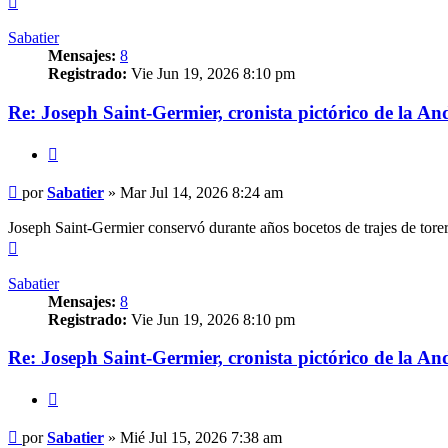
Sabatier
Mensajes:
8
Registrado:
Vie Jun 19, 2026 8:10 pm
Re: Joseph Saint-Germier, cronista pictórico de la An
Citar
Mensaje
por
Sabatier
»
Mar Jul 14, 2026 8:24 am
Joseph Saint-Germier conservó durante años bocetos de trajes de torer
Arriba
Sabatier
Mensajes:
8
Registrado:
Vie Jun 19, 2026 8:10 pm
Re: Joseph Saint-Germier, cronista pictórico de la An
Citar
Mensaje
por
Sabatier
»
Mié Jul 15, 2026 7:38 am