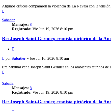
Algunos críticos compararon la violencia de La Navaja con la tensión 
Arriba
Sabatier
Mensajes:
8
Registrado:
Vie Jun 19, 2026 8:10 pm
Re: Joseph Saint-Germier, cronista pictórico de la An
Citar
Mensaje
por
Sabatier
»
Jue Jul 16, 2026 8:10 am
Era habitual ver a Joseph Saint Germier en los ambientes taurinos de la
Arriba
Sabatier
Mensajes:
8
Registrado:
Vie Jun 19, 2026 8:10 pm
Re: Joseph Saint-Germier, cronista pictórico de la An