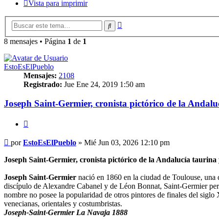
Vista para imprimir
Búsqueda
Buscar
avanzada
8 mensajes • Página
1
de
1
EstoEsElPueblo
Mensajes:
2108
Registrado:
Jue Ene 24, 2019 1:50 am
Joseph Saint-Germier, cronista pictórico de la Andalu
Citar
Mensaje
por
EstoEsElPueblo
»
Mié Jun 03, 2026 12:10 pm
Joseph Saint-Germier, cronista pictórico de la Andalucía taurina
Joseph Saint-Germier
nació en 1860 en la ciudad de Toulouse, una de
discípulo de Alexandre Cabanel y de Léon Bonnat, Saint-Germier perten
nombre no posee la popularidad de otros pintores de finales del siglo 
venecianas, orientales y costumbristas.
Joseph-Saint-Germier La Navaja 1888