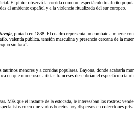
cial. El pintor observó la corrida como un espectáculo total: rito popu
adas al ambiente español y a la violencia ritualizada del sur europeo.
Navaja
, pintada en 1888. El cuadro representa un combate a muerte con
fío, valentía pública, tensión masculina y presencia cercana de la mu
aquia sin toro”.
jos taurinos menores y a corridas populares. Bayona, donde acabaría muri
ca en que numerosos artistas franceses descubrían el espectáculo taurin
azas. Más que el instante de la estocada, le interesaban los rostros: ve
pecialistas creen que varios bocetos hoy dispersos en colecciones priv