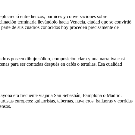
eph creció entre lienzos, barnices y conversaciones sobre
clinación terminaría llevándolo hacia Venecia, ciudad que se convirtió
ena parte de sus cuadros conocidos hoy proceden precisamente de
adros poseen dibujo sólido, composición clara y una narrativa casi
scenas para ser contadas después en cafés o tertulias. Esa cualidad
 Bayona era frecuente viajar a San Sebastián, Pamplona o Madrid.
istas europeos: guitarristas, tabernas, navajeros, bailaoras y corridas
ensos.