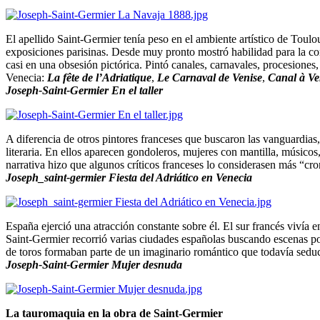
El apellido Saint-Germier tenía peso en el ambiente artístico de Toulo
exposiciones parisinas. Desde muy pronto mostró habilidad para la comp
casi en una obsesión pictórica. Pintó canales, carnavales, procesione
Venecia:
La fête de l’Adriatique
,
Le Carnaval de Venise
,
Canal à Ve
Joseph-Saint-Germier En el taller
A diferencia de otros pintores franceses que buscaron las vanguardias
literaria. En ellos aparecen gondoleros, mujeres con mantilla, músicos,
narrativa hizo que algunos críticos franceses lo considerasen más “cron
Joseph_saint-germier Fiesta del Adriático en Venecia
España ejerció una atracción constante sobre él. El sur francés viví
Saint-Germier recorrió varias ciudades españolas buscando escenas popu
de toros formaban parte de un imaginario romántico que todavía seduc
Joseph-Saint-Germier Mujer desnuda
La tauromaquia en la obra de Saint-Germier