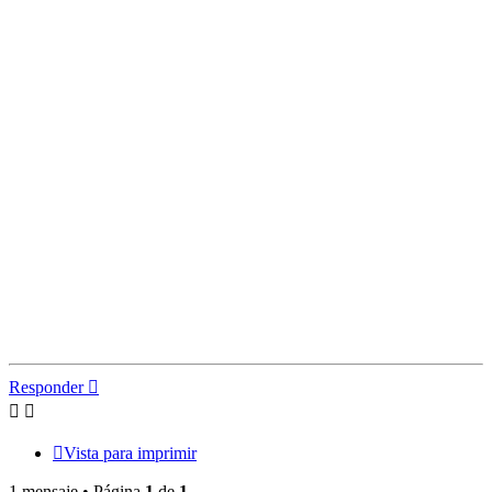
Responder
Vista para imprimir
1 mensaje • Página
1
de
1