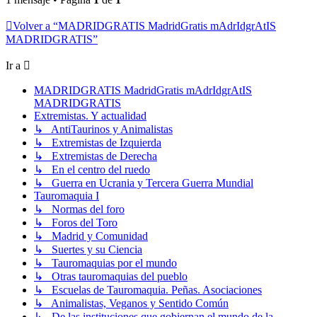
Volver a “MADRIDGRATIS MadridGratis mAdrIdgrAtIS
MADRIDGRATIS”
Ir a
MADRIDGRATIS MadridGratis mAdrIdgrAtIS
MADRIDGRATIS
Extremistas. Y actualidad
↳ AntiTaurinos y Animalistas
↳ Extremistas de Izquierda
↳ Extremistas de Derecha
↳ En el centro del ruedo
↳ Guerra en Ucrania y Tercera Guerra Mundial
Tauromaquia I
↳ Normas del foro
↳ Foros del Toro
↳ Madrid y Comunidad
↳ Suertes y su Ciencia
↳ Tauromaquias por el mundo
↳ Otras tauromaquias del pueblo
↳ Escuelas de Tauromaquia. Peñas. Asociaciones
↳ Animalistas, Veganos y Sentido Común
↳ De las instituciones que gobiernan el mundo de la