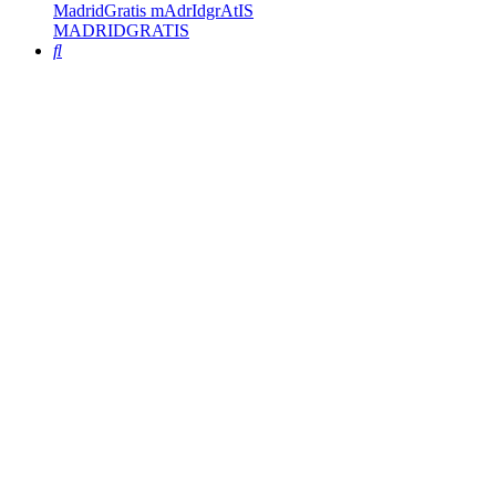
MadridGratis mAdrIdgrAtIS
MADRIDGRATIS
Buscar