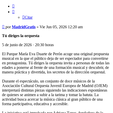
Citar
Citar
Mensaje
por
MadridGratis
»
Vie Jun 05, 2026 12:20 am
Tú diriges la orquesta
5 de junio de 2026 · 20:30 horas
El Parque María Eva Duarte de Perón acoge una original propuesta
musical en la que el público deja de ser espectador para convertirse
en protagonista. Tú diriges la orquesta invita a personas de todas las
edades a ponerse al frente de una formación musical y descubrir, de
manera práctica y divertida, los secretos de la dirección orquestal.
Durante el espectáculo, un conjunto de doce músicos de la
Asociación Cultural Orquesta Juvenil Europea de Madrid (OJEM)
interpretará distintas piezas siguiendo las indicaciones espontáneas
de quienes se animen a subir a la tarima y tomar la batuta. La
actividad busca acercar la música clásica al gran público de una
forma participativa, educativa y accesible.
La iniciativa está impulsada por Adriana Tanus, fundadora de la