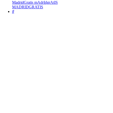
MadridGratis mAdrIdgrAtIS
MADRIDGRATIS
Buscar