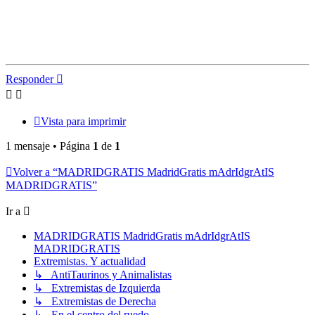
Responder
Vista para imprimir
1 mensaje • Página
1
de
1
Volver a “MADRIDGRATIS MadridGratis mAdrIdgrAtIS
MADRIDGRATIS”
Ir a
MADRIDGRATIS MadridGratis mAdrIdgrAtIS
MADRIDGRATIS
Extremistas. Y actualidad
↳ AntiTaurinos y Animalistas
↳ Extremistas de Izquierda
↳ Extremistas de Derecha
↳ En el centro del ruedo