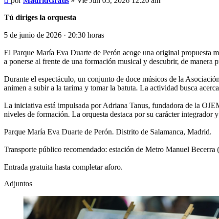
por
MadridGratis
»
Vie Jun 05, 2026 12:20 am
Tú diriges la orquesta
5 de junio de 2026 · 20:30 horas
El Parque María Eva Duarte de Perón acoge una original propuesta music
a ponerse al frente de una formación musical y descubrir, de manera prá
Durante el espectáculo, un conjunto de doce músicos de la Asociación
animen a subir a la tarima y tomar la batuta. La actividad busca acerca
La iniciativa está impulsada por Adriana Tanus, fundadora de la OJE
niveles de formación. La orquesta destaca por su carácter integrador 
Parque María Eva Duarte de Perón. Distrito de Salamanca, Madrid.
Transporte público recomendado: estación de Metro Manuel Becerra (L
Entrada gratuita hasta completar aforo.
Adjuntos