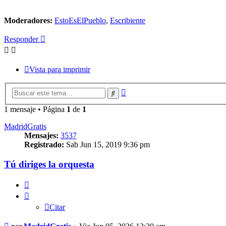
Moderadores:
EstoEsElPueblo
,
Escribiente
Responder
Vista para imprimir
Búsqueda
Buscar
avanzada
1 mensaje • Página
1
de
1
MadridGratis
Mensajes:
3537
Registrado:
Sab Jun 15, 2019 9:36 pm
Tú diriges la orquesta
Citar
Citar
Mensaje