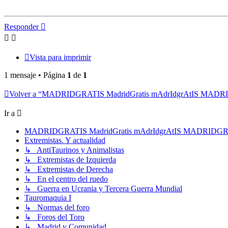
Responder
Vista para imprimir
1 mensaje • Página
1
de
1
Volver a “MADRIDGRATIS MadridGratis mAdrIdgrAtIS MAD
Ir a
MADRIDGRATIS MadridGratis mAdrIdgrAtIS MADRIDG
Extremistas. Y actualidad
↳ AntiTaurinos y Animalistas
↳ Extremistas de Izquierda
↳ Extremistas de Derecha
↳ En el centro del ruedo
↳ Guerra en Ucrania y Tercera Guerra Mundial
Tauromaquia I
↳ Normas del foro
↳ Foros del Toro
↳ Madrid y Comunidad