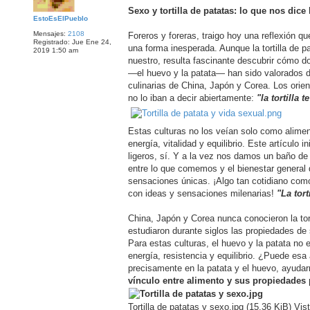
e
n
Sexo y tortilla de patatas: lo que nos dice 
s
EstoEsElPueblo
a
Mensajes:
2108
j
Foreros y foreras, traigo hoy una reflexión que
Registrado:
Jue Ene 24,
e
una forma inesperada. Aunque la tortilla de 
2019 1:50 am
nuestro, resulta fascinante descubrir cómo d
—el huevo y la patata— han sido valorados du
culinarias de China, Japón y Corea. Los orien
no lo iban a decir abiertamente:
"la tortilla t
Estas culturas no los veían solo como alime
energía, vitalidad y equilibrio. Este artículo
ligeros, sí. Y a la vez nos damos un baño de s
entre lo que comemos y el bienestar genera
sensaciones únicas. ¡Algo tan cotidiano como
con ideas y sensaciones milenarias!
"La tort
China, Japón y Corea nunca conocieron la tort
estudiaron durante siglos las propiedades de
Para estas culturas, el huevo y la patata no 
energía, resistencia y equilibrio. ¿Puede esa
precisamente en la patata y el huevo, ayuda
vínculo entre alimento y sus propiedades 
Tortilla de patatas y sexo.jpg (15.36 KiB) Vi