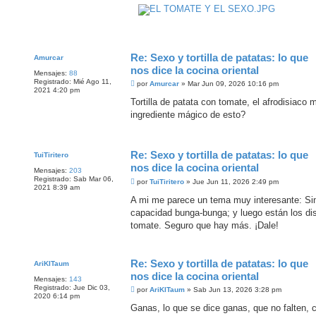
Re: Sexo y tortilla de patatas: lo que
Amurcar
nos dice la cocina oriental
Mensajes:
88
Registrado:
Mié Ago 11,
M
por
Amurcar
»
Mar Jun 09, 2026 10:16 pm
2021 4:20 pm
e
n
Tortilla de patata con tomate, el afrodisiaco 
s
ingrediente mágico de esto?
a
j
e
Re: Sexo y tortilla de patatas: lo que
TuiTiritero
nos dice la cocina oriental
Mensajes:
203
Registrado:
Sab Mar 06,
M
por
TuiTiritero
»
Jue Jun 11, 2026 2:49 pm
2021 8:39 am
e
n
A mi me parece un tema muy interesante: Si
s
capacidad bunga-bunga; y luego están los di
a
j
tomate. Seguro que hay más. ¡Dale!
e
Re: Sexo y tortilla de patatas: lo que
AriKITaum
nos dice la cocina oriental
Mensajes:
143
Registrado:
Jue Dic 03,
M
por
AriKITaum
»
Sab Jun 13, 2026 3:28 pm
2020 6:14 pm
e
n
Ganas, lo que se dice ganas, que no falten, con
s