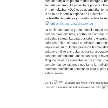
humilde tortilla de patata marida energía y re
llamada del amor. El pimiento le pone tambié
Y la remolacha. ¿Qué otros acompañamientos 
el sexo de la tortilla española? La cebolla.
La tortilla de patatas y los alimentos bási
La tortilla de patatas ya con cebolla reúne tr
perspectivas distintas, contribuyen a crear u
actividad sexual. La patata aporta la energía
esfuerzo físico; el huevo suministra proteína
implicados en múltiples procesos hormonales;
antiguo en diversas culturas por su asociación 
contiene compuestos antioxidantes que favore
Ninguno de estos alimentos actúa como un af
cumplen las condiciones que tanto la tradició
moderna consideran necesarias para el plan c
esfera sexual.
Un foro
es mejor que twitter, mejor que face
Este foro es taurino; las redes sociales son antis