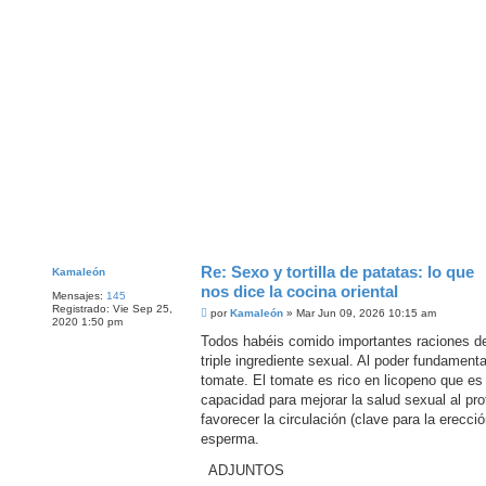
Re: Sexo y tortilla de patatas: lo que
Kamaleón
nos dice la cocina oriental
Mensajes:
145
Registrado:
Vie Sep 25,
M
por
Kamaleón
»
Mar Jun 09, 2026 10:15 am
2020 1:50 pm
e
n
Todos habéis comido importantes raciones de 
s
triple ingrediente sexual. Al poder fundament
a
j
tomate. El tomate es rico en licopeno que es
e
capacidad para mejorar la salud sexual al pr
favorecer la circulación (clave para la erecci
esperma.
ADJUNTOS