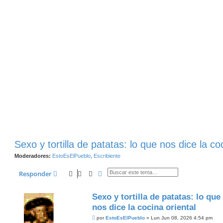
Sexo y tortilla de patatas: lo que nos dice la co
Moderadores:
EstoEsElPueblo
,
Escribiente
Buscar
Búsqueda Avanzada
Responder
Sexo y tortilla de patatas: lo que
nos dice la cocina oriental
M
por
EstoEsElPueblo
»
Lun Jun 08, 2026 4:54 pm