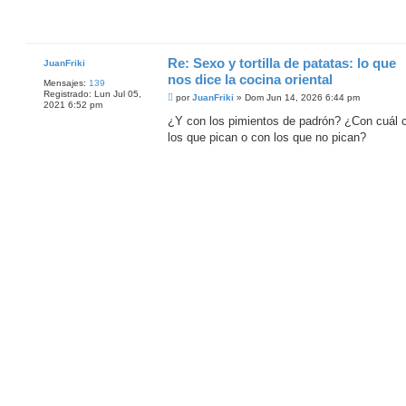
a
j
e
Re: Sexo y tortilla de patatas: lo que
JuanFriki
nos dice la cocina oriental
Mensajes:
139
Registrado:
Lun Jul 05,
M
por
JuanFriki
»
Dom Jun 14, 2026 6:44 pm
2021 6:52 pm
e
n
¿Y con los pimientos de padrón? ¿Con cuál 
s
los que pican o con los que no pican?
a
j
e