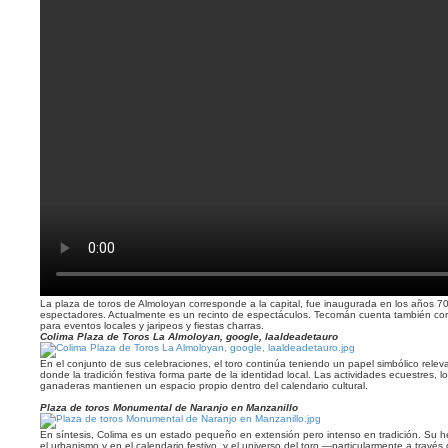
La plaza de toros de Almoloyan corresponde a la capital, fue inaugurada en los años 
espectadores. Actualmente es un recinto de espectáculos. Tecomán cuenta también con 
para eventos locales y jaripeos y fiestas charras.
Colima Plaza de Toros La Almoloyan, google, laaldeadetauro
En el conjunto de sus celebraciones, el toro continúa teniendo un papel simbólico relev
donde la tradición festiva forma parte de la identidad local. Las actividades ecuestres, lo
ganaderas mantienen un espacio propio dentro del calendario cultural.
Plaza de toros Monumental de Naranjo en Manzanillo
En síntesis, Colima es un estado pequeño en extensión pero intenso en tradición. Su he
el urbanismo y en el calendario festivo, y el universo del toro —particularmente a través 