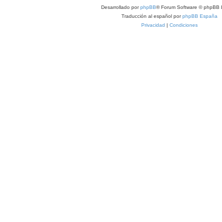
Desarrollado por
phpBB
® Forum Software © phpBB 
Traducción al español por
phpBB España
Privacidad
|
Condiciones