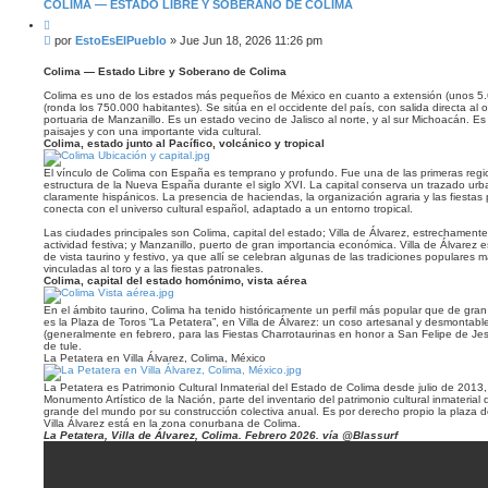
V
COLIMA — ESTADO LIBRE Y SOBERANO DE COLIMA
A
C
N
i
M
por
EstoEsElPueblo
»
Jue Jun 18, 2026 11:26 pm
Z
t
e
A
a
D
n
r
Colima — Estado Libre y Soberano de Colima
A
s
Colima es uno de los estados más pequeños de México en cuanto a extensión (unos 5.
a
(ronda los 750.000 habitantes). Se sitúa en el occidente del país, con salida directa al
j
portuaria de Manzanillo. Es un estado vecino de Jalisco al norte, y al sur Michoacán. Es u
e
paisajes y con una importante vida cultural.
Colima, estado junto al Pacífico, volcánico y tropical
El vínculo de Colima con España es temprano y profundo. Fue una de las primeras regio
estructura de la Nueva España durante el siglo XVI. La capital conserva un trazado urban
claramente hispánicos. La presencia de haciendas, la organización agraria y las fiestas 
conecta con el universo cultural español, adaptado a un entorno tropical.
Las ciudades principales son Colima, capital del estado; Villa de Álvarez, estrechamente 
actividad festiva; y Manzanillo, puerto de gran importancia económica. Villa de Álvarez
de vista taurino y festivo, ya que allí se celebran algunas de las tradiciones populares 
vinculadas al toro y a las fiestas patronales.
Colima, capital del estado homónimo, vista aérea
En el ámbito taurino, Colima ha tenido históricamente un perfil más popular que de gran 
es la Plaza de Toros “La Petatera”, en Villa de Álvarez: un coso artesanal y desmontab
(generalmente en febrero, para las Fiestas Charrotaurinas en honor a San Felipe de Je
de tule.
La Petatera en Villa Álvarez, Colima, México
La Petatera es Patrimonio Cultural Inmaterial del Estado de Colima desde julio de 201
Monumento Artístico de la Nación, parte del inventario del patrimonio cultural inmateria
grande del mundo por su construcción colectiva anual. Es por derecho propio la plaza d
Villa Álvarez está en la zona conurbana de Colima.
La Petatera, Villa de Álvarez, Colima. Febrero 2026. vía @Blassurf