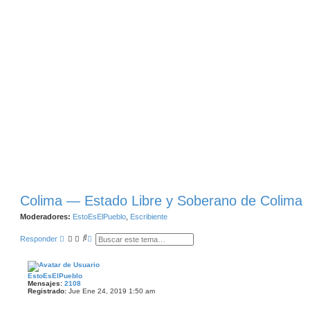
Colima — Estado Libre y Soberano de Colima
Moderadores:
EstoEsElPueblo
,
Escribiente
B
B
Responder
u
Ú
s
S
c
Q
a
U
EstoEsElPueblo
r
E
Mensajes:
2108
D
Registrado:
Jue Ene 24, 2019 1:50 am
A
A