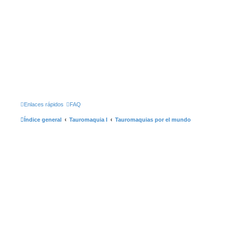
Enlaces rápidos
FAQ
Índice general
Tauromaquia I
Tauromaquias por el mundo