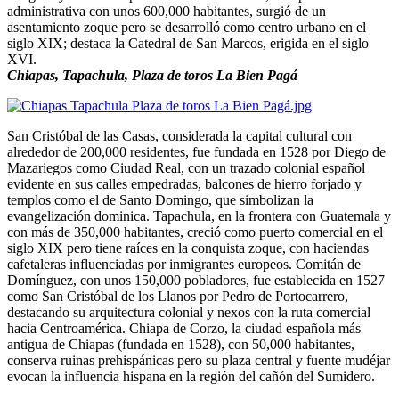
administrativa con unos 600,000 habitantes, surgió de un
asentamiento zoque pero se desarrolló como centro urbano en el
siglo XIX; destaca la Catedral de San Marcos, erigida en el siglo
XVI.
Chiapas, Tapachula, Plaza de toros La Bien Pagá
San Cristóbal de las Casas, considerada la capital cultural con
alrededor de 200,000 residentes, fue fundada en 1528 por Diego de
Mazariegos como Ciudad Real, con un trazado colonial español
evidente en sus calles empedradas, balcones de hierro forjado y
templos como el de Santo Domingo, que simbolizan la
evangelización dominica. Tapachula, en la frontera con Guatemala y
con más de 350,000 habitantes, creció como puerto comercial en el
siglo XIX pero tiene raíces en la conquista zoque, con haciendas
cafetaleras influenciadas por inmigrantes europeos. Comitán de
Domínguez, con unos 150,000 pobladores, fue establecida en 1527
como San Cristóbal de los Llanos por Pedro de Portocarrero,
destacando su arquitectura colonial y nexos con la ruta comercial
hacia Centroamérica. Chiapa de Corzo, la ciudad española más
antigua de Chiapas (fundada en 1528), con 50,000 habitantes,
conserva ruinas prehispánicas pero su plaza central y fuente mudéjar
evocan la influencia hispana en la región del cañón del Sumidero.