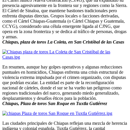
El Cártel Jalisco Nueva Generación (CJNG), que ha expandido su
presencia agresivamente en la frontera sur y regiones como la Sierra.
El Cártel de Sinaloa, que mantiene bastiones tradicionales pero
enfrenta disputas directas. Grupos locales o facciones derivadas,
como el Cártel Chiapas-Guatemala (o Cártel Chiapas y Guatemala,
CCYG), considerado una célula emergente ligada al CJNG, que
opera en la zona fronteriza y se dedica al tráfico de personas, drogas
y armas.
Chiapas, plaza de toros La Coleta, en San Cristóbal de las Casas
En resumen, aunque hay golpes operativos y algunas reducciones
puntuales en homicidios, Chiapas enfrenta una crisis estructural de
violencia extrema impulsada por el crimen organizado, con disputas
que podrían escalar. La entidad es parte de la reconfiguración
nacional de cárteles, donde el sur se ha vuelto tan peligroso como
regiones tradicionales del narco, generando miedo generalizado,
desplazamientos y desafíos éticos para la población.
Chiapas, Plaza de toros San Roque en Tuxtla Gutiérrez
Las ciudades principales de Chiapas reflejan una mezcla de herencia
indígena y colonial española. Tuxtla Gutiérrez, la capital