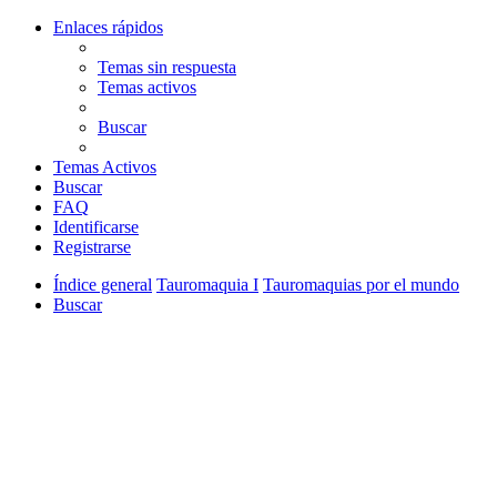
Enlaces rápidos
Temas sin respuesta
Temas activos
Buscar
Temas Activos
Buscar
FAQ
Identificarse
Registrarse
Índice general
Tauromaquia I
Tauromaquias por el mundo
Buscar