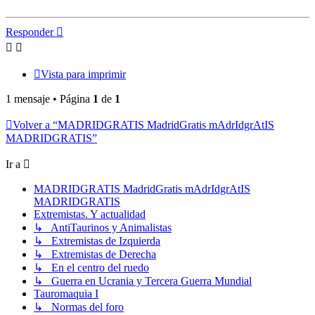
Responder
Vista para imprimir
1 mensaje • Página
1
de
1
Volver a “MADRIDGRATIS MadridGratis mAdrIdgrAtIS
MADRIDGRATIS”
Ir a
MADRIDGRATIS MadridGratis mAdrIdgrAtIS
MADRIDGRATIS
Extremistas. Y actualidad
↳ AntiTaurinos y Animalistas
↳ Extremistas de Izquierda
↳ Extremistas de Derecha
↳ En el centro del ruedo
↳ Guerra en Ucrania y Tercera Guerra Mundial
Tauromaquia I
↳ Normas del foro