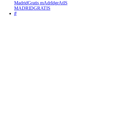
MadridGratis mAdrIdgrAtIS
MADRIDGRATIS
Buscar