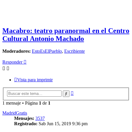
Macabro: teatro paranormal en el Centro
Cultural Antonio Machado
Moderadores:
EstoEsElPueblo
,
Escribiente
Responder
Vista para imprimir
Búsqueda
Buscar
avanzada
1 mensaje • Página
1
de
1
MadridGratis
Mensajes:
3537
Registrado:
Sab Jun 15, 2019 9:36 pm