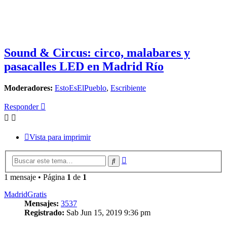
Sound & Circus: circo, malabares y
pasacalles LED en Madrid Río
Moderadores:
EstoEsElPueblo
,
Escribiente
Responder
Vista para imprimir
Búsqueda
Buscar
avanzada
1 mensaje • Página
1
de
1
MadridGratis
Mensajes:
3537
Registrado:
Sab Jun 15, 2019 9:36 pm