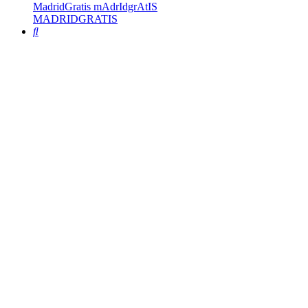
MadridGratis mAdrIdgrAtIS
MADRIDGRATIS
Buscar