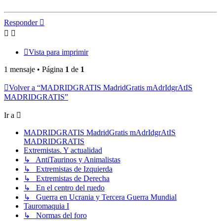
Responder
Vista para imprimir
1 mensaje • Página
1
de
1
Volver a “MADRIDGRATIS MadridGratis mAdrIdgrAtIS
MADRIDGRATIS”
Ir a
MADRIDGRATIS MadridGratis mAdrIdgrAtIS
MADRIDGRATIS
Extremistas. Y actualidad
↳ AntiTaurinos y Animalistas
↳ Extremistas de Izquierda
↳ Extremistas de Derecha
↳ En el centro del ruedo
↳ Guerra en Ucrania y Tercera Guerra Mundial
Tauromaquia I
↳ Normas del foro