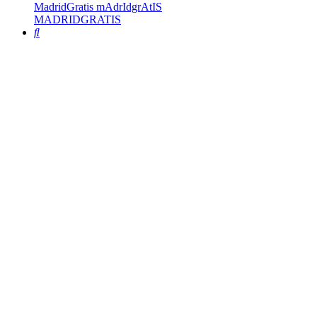
MadridGratis mAdrIdgrAtIS
MADRIDGRATIS
Buscar