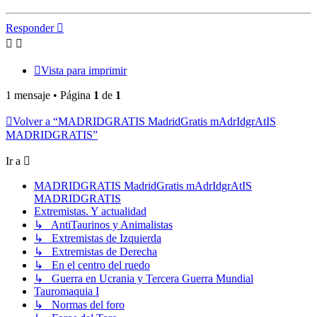
Responder
Vista para imprimir
1 mensaje • Página
1
de
1
Volver a “MADRIDGRATIS MadridGratis mAdrIdgrAtIS
MADRIDGRATIS”
Ir a
MADRIDGRATIS MadridGratis mAdrIdgrAtIS
MADRIDGRATIS
Extremistas. Y actualidad
↳ AntiTaurinos y Animalistas
↳ Extremistas de Izquierda
↳ Extremistas de Derecha
↳ En el centro del ruedo
↳ Guerra en Ucrania y Tercera Guerra Mundial
Tauromaquia I
↳ Normas del foro