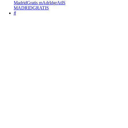
MadridGratis mAdrIdgrAtIS
MADRIDGRATIS
Buscar