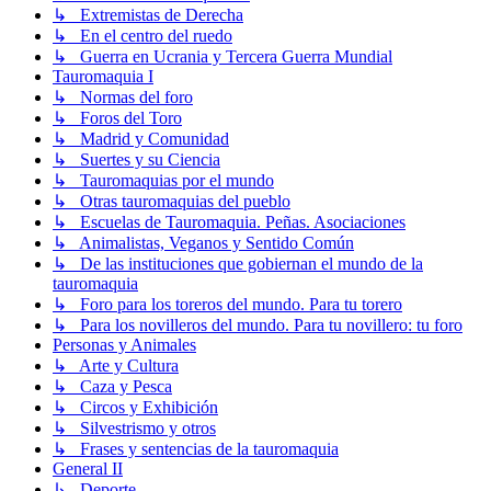
↳ Extremistas de Derecha
↳ En el centro del ruedo
↳ Guerra en Ucrania y Tercera Guerra Mundial
Tauromaquia I
↳ Normas del foro
↳ Foros del Toro
↳ Madrid y Comunidad
↳ Suertes y su Ciencia
↳ Tauromaquias por el mundo
↳ Otras tauromaquias del pueblo
↳ Escuelas de Tauromaquia. Peñas. Asociaciones
↳ Animalistas, Veganos y Sentido Común
↳ De las instituciones que gobiernan el mundo de la
tauromaquia
↳ Foro para los toreros del mundo. Para tu torero
↳ Para los novilleros del mundo. Para tu novillero: tu foro
Personas y Animales
↳ Arte y Cultura
↳ Caza y Pesca
↳ Circos y Exhibición
↳ Silvestrismo y otros
↳ Frases y sentencias de la tauromaquia
General II
↳ Deporte