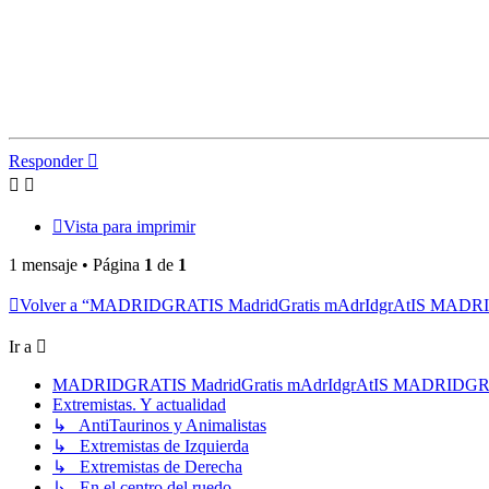
Responder
Vista para imprimir
1 mensaje • Página
1
de
1
Volver a “MADRIDGRATIS MadridGratis mAdrIdgrAtIS MAD
Ir a
MADRIDGRATIS MadridGratis mAdrIdgrAtIS MADRIDG
Extremistas. Y actualidad
↳ AntiTaurinos y Animalistas
↳ Extremistas de Izquierda
↳ Extremistas de Derecha
↳ En el centro del ruedo