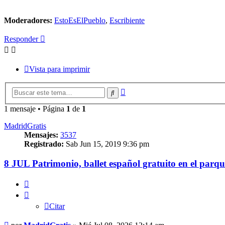
Moderadores:
EstoEsElPueblo
,
Escribiente
Responder
Vista para imprimir
Búsqueda
Buscar
avanzada
1 mensaje • Página
1
de
1
MadridGratis
Mensajes:
3537
Registrado:
Sab Jun 15, 2019 9:36 pm
8 JUL Patrimonio, ballet español gratuito en el parq
Citar
Citar
Mensaje