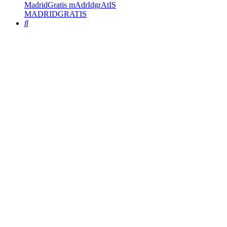
MadridGratis mAdrIdgrAtIS
MADRIDGRATIS
Buscar