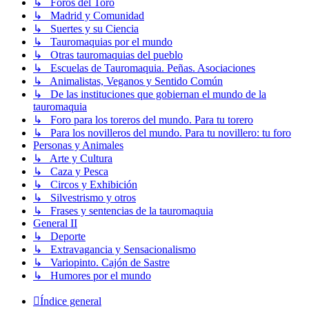
↳ Foros del Toro
↳ Madrid y Comunidad
↳ Suertes y su Ciencia
↳ Tauromaquias por el mundo
↳ Otras tauromaquias del pueblo
↳ Escuelas de Tauromaquia. Peñas. Asociaciones
↳ Animalistas, Veganos y Sentido Común
↳ De las instituciones que gobiernan el mundo de la
tauromaquia
↳ Foro para los toreros del mundo. Para tu torero
↳ Para los novilleros del mundo. Para tu novillero: tu foro
Personas y Animales
↳ Arte y Cultura
↳ Caza y Pesca
↳ Circos y Exhibición
↳ Silvestrismo y otros
↳ Frases y sentencias de la tauromaquia
General II
↳ Deporte
↳ Extravagancia y Sensacionalismo
↳ Variopinto. Cajón de Sastre
↳ Humores por el mundo
Índice general