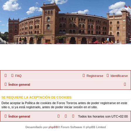
FAQ
Registrarse
Identificarse
B
Índice general
u
SE REQUIERE LA ACEPTACIÓN DE COOKIES
s
Debe aceptar la Política de cookies de Foros Toreros antes de poder registrarse en este
c
sitio o, si ya está registrado, antes de poder iniciar sesión en el sitio.
a
Índice general
Todos los horarios son
UTC+02:00
r
Desarrollado por
phpBB
® Forum Software © phpBB Limited