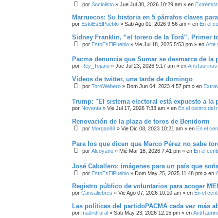
por
Sociolisto
»
Jue Jul 30, 2026 10:29 am
» en
Extremist
Marruecos: Su historia en 5 párrafos claves par
por
EstoEsElPueblo
»
Sab Ago 01, 2026 9:56 am
» en
En el c
Sidney Franklin, “el torero de la Torá”. Primer 
por
EstoEsElPueblo
»
Vie Jul 18, 2025 5:53 pm
» en
Arte 
Pacma denuncia que Sumar se desmarca de la p
por
Rey_Tejano
»
Jue Jul 23, 2026 9:17 am
» en
AntiTaurinos
Vídeos de twitter, una tarde de domingo
por
ToroWebero
»
Dom Jun 04, 2023 4:57 pm
» en
Extra
Trump: "El sistema electoral está expuesto a la p
por
Noventa
»
Vie Jul 17, 2026 7:33 am
» en
En el centro del 
Renovación de la plaza de toros de Benidorm
por
Morgan88
»
Vie Dic 08, 2023 10:21 am
» en
En el cen
Para los que dicen que Marco Pérez no sabe tore
por
Alcoyano
»
Mié Mar 18, 2026 7:41 pm
» en
En el cent
José Caballero: imágenes para un país que soñ
por
EstoEsElPueblo
»
Dom May 25, 2025 11:48 pm
» en
A
Registro público de voluntarios para acoger ME
por
Cansaliebres
»
Vie Ago 07, 2026 10:10 am
» en
En el cent
Las políticas del partidoPACMA cada vez más a
por
madridrural
»
Sab May 23, 2026 12:15 pm
» en
AntiTaurin