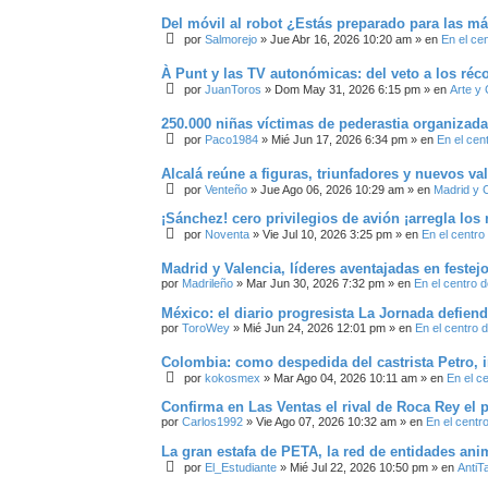
Del móvil al robot ¿Estás preparado para las má
por
Salmorejo
»
Jue Abr 16, 2026 10:20 am
» en
En el ce
À Punt y las TV autonómicas: del veto a los réc
por
JuanToros
»
Dom May 31, 2026 6:15 pm
» en
Arte y 
250.000 niñas víctimas de pederastia organizad
por
Paco1984
»
Mié Jun 17, 2026 6:34 pm
» en
En el cen
Alcalá reúne a figuras, triunfadores y nuevos val
por
Venteño
»
Jue Ago 06, 2026 10:29 am
» en
Madrid y 
¡Sánchez! cero privilegios de avión ¡arregla los 
por
Noventa
»
Vie Jul 10, 2026 3:25 pm
» en
En el centro
Madrid y Valencia, líderes aventajadas en festej
por
Madrileño
»
Mar Jun 30, 2026 7:32 pm
» en
En el centro d
México: el diario progresista La Jornada defiend
por
ToroWey
»
Mié Jun 24, 2026 12:01 pm
» en
En el centro 
Colombia: como despedida del castrista Petro, i
por
kokosmex
»
Mar Ago 04, 2026 10:11 am
» en
En el c
Confirma en Las Ventas el rival de Roca Rey el 
por
Carlos1992
»
Vie Ago 07, 2026 10:32 am
» en
En el centr
La gran estafa de PETA, la red de entidades an
por
El_Estudiante
»
Mié Jul 22, 2026 10:50 pm
» en
AntiT