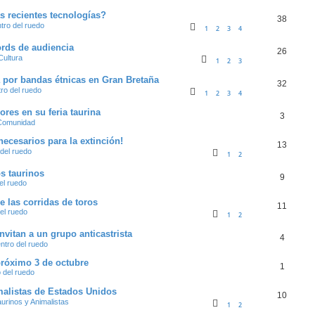
s recientes tecnologías?
38
ntro del ruedo
1
2
3
4
ords de audiencia
26
Cultura
1
2
3
a por bandas étnicas en Gran Bretaña
32
tro del ruedo
1
2
3
4
ores en su feria taurina
3
Comunidad
necesarios para la extinción!
13
 del ruedo
1
2
os taurinos
9
el ruedo
e las corridas de toros
11
del ruedo
1
2
nvitan a un grupo anticastrista
4
entro del ruedo
próximo 3 de octubre
1
o del ruedo
imalistas de Estados Unidos
10
aurinos y Animalistas
1
2