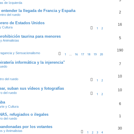
as de Izquierda
a entender la llegada de Francia y España
2
entro del ruedo
torero de Estados Unidos
16
y Cultura
1
2
rohibición taurina para menores
5
 y Animalistas
190
vagancia y Sensacionalismo
1
16
17
18
19
20
…
iratería informática y la injerencia"
7
ruedo
10
tro del ruedo
1
2
ar, suban sus vídeos y fotografías
10
ro del ruedo
1
2
aba
6
rte y Cultura
NAS, refugiados o ilegales
1
ro del ruedo
bandonadas por los votantes
30
os y Animalistas
1
2
3
4