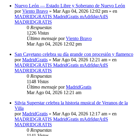
Nuevo León — Estado Libre y Soberano de Nuevo León
por
Viento Bravo
»
Mar Ago 04, 2026 12:02 pm
» en
MADRIDGRATIS MadridGratis mAdrIdgrAtIS
MADRIDGRATIS
0
Respuestas
1226
Vistas
Último mensaje
por
Viento Bravo
Mar Ago 04, 2026 12:02 pm
San Cayetano celebra su día grande con procesión y flamenco
por
MadridGratis
»
Mar Ago 04, 2026 12:21 am
» en
MADRIDGRATIS MadridGratis mAdrIdgrAtIS
MADRIDGRATIS
0
Respuestas
1148
Vistas
Último mensaje
por
MadridGratis
Mar Ago 04, 2026 12:21 am
Silvia Superstar celebra la historia musical de Veranos de la
Villa
por
MadridGratis
»
Mar Ago 04, 2026 12:17 am
» en
MADRIDGRATIS MadridGratis mAdrIdgrAtIS
MADRIDGRATIS
0
Respuestas
1141
Vistas