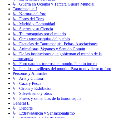
↳ Guerra en Ucrania y Tercera Guerra Mundial
Tauromaquia I
↳ Normas del foro
↳ Foros del Toro
↳ Madrid y Comunidad
↳ Suertes y su Ciencia
↳ Tauromaquias por el mundo
↳ Otras tauromaquias del pueblo
↳ Escuelas de Tauromaquia. Peñas. Asociaciones
↳ Animalistas, Veganos y Sentido Común
↳ De las instituciones que gobiernan el mundo de la
tauromaquia
↳ Foro para los toreros del mundo. Para tu torero
↳ Para los novilleros del mundo. Para tu novillero: tu foro
Personas y Animales
↳ Arte y Cultura
↳ Caza y Pesca
↳ Circos y Exhibición
↳ Silvestrismo y otros
↳ Frases y sentencias de la tauromaquia
General II
↳ Deporte
↳ Extravagancia y Sensacionalismo