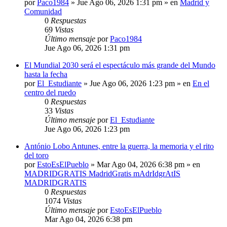
por
Paco1984
»
Jue Ago 06, 2026 1:31 pm
» en
Madrid y
Comunidad
0
Respuestas
69
Vistas
Último mensaje
por
Paco1984
Jue Ago 06, 2026 1:31 pm
El Mundial 2030 será el espectáculo más grande del Mundo
hasta la fecha
por
El_Estudiante
»
Jue Ago 06, 2026 1:23 pm
» en
En el
centro del ruedo
0
Respuestas
33
Vistas
Último mensaje
por
El_Estudiante
Jue Ago 06, 2026 1:23 pm
António Lobo Antunes, entre la guerra, la memoria y el rito
del toro
por
EstoEsElPueblo
»
Mar Ago 04, 2026 6:38 pm
» en
MADRIDGRATIS MadridGratis mAdrIdgrAtIS
MADRIDGRATIS
0
Respuestas
1074
Vistas
Último mensaje
por
EstoEsElPueblo
Mar Ago 04, 2026 6:38 pm