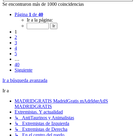
Se encontraron más de 1000 coincidencias
Página
1
de
40
Ir a la página:
1
2
3
4
5
…
40
Siguiente
Ir a búsqueda avanzada
Ir a
MADRIDGRATIS MadridGratis mAdrIdgrAtIS
MADRIDGRATIS
Extremistas. Y actualidad
↳ AntiTaurinos y Animalistas
↳ Extremistas de Izquierda
↳ Extremistas de Derecha
↳ En el centro del ruedo