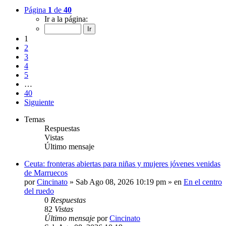
Página
1
de
40
Ir a la página:
1
2
3
4
5
…
40
Siguiente
Temas
Respuestas
Vistas
Último mensaje
Ceuta: fronteras abiertas para niñas y mujeres jóvenes venidas
de Marruecos
por
Cincinato
»
Sab Ago 08, 2026 10:19 pm
» en
En el centro
del ruedo
0
Respuestas
82
Vistas
Último mensaje
por
Cincinato