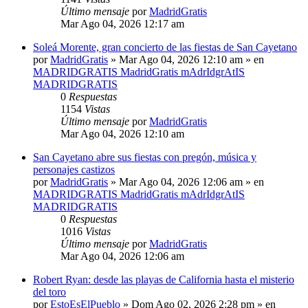
Último mensaje
por
MadridGratis
Mar Ago 04, 2026 12:17 am
Soleá Morente, gran concierto de las fiestas de San Cayetano
por
MadridGratis
»
Mar Ago 04, 2026 12:10 am
» en
MADRIDGRATIS MadridGratis mAdrIdgrAtIS
MADRIDGRATIS
0
Respuestas
1154
Vistas
Último mensaje
por
MadridGratis
Mar Ago 04, 2026 12:10 am
San Cayetano abre sus fiestas con pregón, música y
personajes castizos
por
MadridGratis
»
Mar Ago 04, 2026 12:06 am
» en
MADRIDGRATIS MadridGratis mAdrIdgrAtIS
MADRIDGRATIS
0
Respuestas
1016
Vistas
Último mensaje
por
MadridGratis
Mar Ago 04, 2026 12:06 am
Robert Ryan: desde las playas de California hasta el misterio
del toro
por
EstoEsElPueblo
»
Dom Ago 02, 2026 2:28 pm
» en