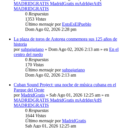
MADRIDGRATIS MadridGratis mAdrIdgrAtIS
MADRIDGRATIS
0
Respuestas
1353
Vistas
Último mensaje
por
EstoEsElPueblo
Dom Ago 02, 2026 2:28 pm
La plaza de toros de Astorga conmemora sus 125 años de
historia
por
subpajariano
»
Dom Ago 02, 2026 2:13 am
» en
En el
centro del ruedo
0
Respuestas
170
Vistas
Último mensaje
por
subpajariano
Dom Ago 02, 2026 2:13 am
Cuban Sound Project: una noche de música cubana en el
Parque del Oeste
por
MadridGratis
»
Sab Ago 01, 2026 12:25 am
» en
MADRIDGRATIS MadridGratis mAdrIdgrAtIS
MADRIDGRATIS
0
Respuestas
1644
Vistas
Último mensaje
por
MadridGratis
Sab Ago 01, 2026 12:25 am