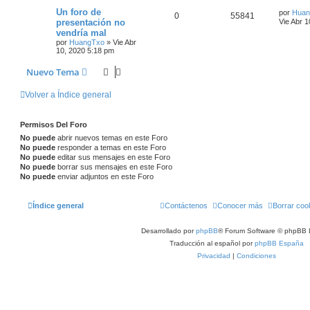
Un foro de
por
Huan
0
55841
presentación no
Vie Abr 
vendría mal
por
HuangTxo
»
Vie Abr
10, 2020 5:18 pm
Nuevo Tema
Volver a Índice general
Permisos Del Foro
No puede
abrir nuevos temas en este Foro
No puede
responder a temas en este Foro
No puede
editar sus mensajes en este Foro
No puede
borrar sus mensajes en este Foro
No puede
enviar adjuntos en este Foro
Índice general
Contáctenos
Conocer más
Borrar coo
Desarrollado por
phpBB
® Forum Software © phpBB 
Traducción al español por
phpBB España
Privacidad
|
Condiciones