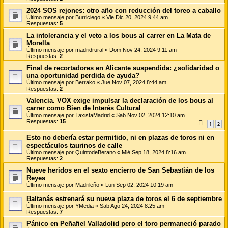
2024 SOS rejones: otro año con reducción del toreo a caballo
Último mensaje por
Burriciego
«
Vie Dic 20, 2024 9:44 am
Respuestas:
5
La intolerancia y el veto a los bous al carrer en La Mata de
Morella
Último mensaje por
madridrural
«
Dom Nov 24, 2024 9:11 am
Respuestas:
2
Final de recortadores en Alicante suspendida: ¿solidaridad o
una oportunidad perdida de ayuda?
Último mensaje por
Berrako
«
Jue Nov 07, 2024 8:44 am
Respuestas:
2
Valencia. VOX exige impulsar la declaración de los bous al
carrer como Bien de Interés Cultural
Último mensaje por
TaxistaMadrid
«
Sab Nov 02, 2024 12:10 am
Respuestas:
15
1
2
Esto no debería estar permitido, ni en plazas de toros ni en
espectáculos taurinos de calle
Último mensaje por
QuintodeBerano
«
Mié Sep 18, 2024 8:16 am
Respuestas:
2
Nueve heridos en el sexto encierro de San Sebastián de los
Reyes
Último mensaje por
Madrileño
«
Lun Sep 02, 2024 10:19 am
Baltanás estrenará su nueva plaza de toros el 6 de septiembre
Último mensaje por
YMedia
«
Sab Ago 24, 2024 8:25 am
Respuestas:
7
Pánico en Peñafiel Valladolid pero el toro permaneció parado