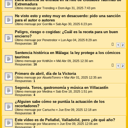
Extremadura
Último mensaje por
Trending
«
Dom Ago 31, 2025 7:43 pm
He visto esto y estoy muy en desacuerdo: pido una sanción
para el autor o autores
Último mensaje por
Gorrilla
«
Sab Ago 30, 2025 6:23 pm
Peligro, riesgo o cogidas: ¿Cuál es la receta para un buen
encierro?
Último mensaje por
Penetreitor
«
Lun Ago 04, 2025 8:29 am
Respuestas:
10
1
2
Sentencia histórica en Málaga: la ley protege a los cómicos
taurinos
Último mensaje por
KritiKón
«
Mié Abr 09, 2025 12:30 am
Respuestas:
16
1
2
Primero de abril, día de la Victoria
Último mensaje por
AbueloTorero
«
Mar Abr 01, 2025 12:35 am
Respuestas:
1
Segovia. Toros, gastronomía y música en Villacastín
Último mensaje por
Medina
«
Sab Ene 18, 2025 1:51 pm
Respuestas:
4
¿Alguien sabe cómo se puntúa la actuación de los
recortadores?
Último mensaje por
Cartucho
«
Jue Ene 09, 2025 12:18 am
Respuestas:
8
Este vídeo es de Peñafiel, Valladolid, pero ¿de qué año?
Último mensaje por
Macareno
«
Jue Ene 09, 2025 12:06 am
Respuestas:
2