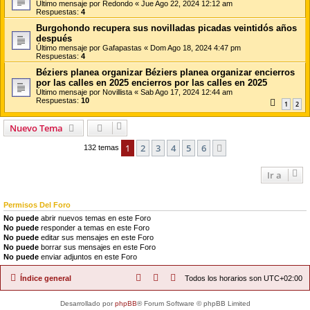
Último mensaje por
Redondo
«
Jue Ago 22, 2024 12:12 am
Respuestas:
4
Burgohondo recupera sus novilladas picadas veintidós años
después
Último mensaje por
Gafapastas
«
Dom Ago 18, 2024 4:47 pm
Respuestas:
4
Béziers planea organizar Béziers planea organizar encierros
por las calles en 2025 encierros por las calles en 2025
Último mensaje por
Novillista
«
Sab Ago 17, 2024 12:44 am
Respuestas:
10
1
2
Nuevo Tema
1
2
3
4
5
6
Siguiente
132 temas
Ir a
Permisos Del Foro
No puede
abrir nuevos temas en este Foro
No puede
responder a temas en este Foro
No puede
editar sus mensajes en este Foro
No puede
borrar sus mensajes en este Foro
No puede
enviar adjuntos en este Foro
Índice general
Todos los horarios son
UTC+02:00
Desarrollado por
phpBB
® Forum Software © phpBB Limited