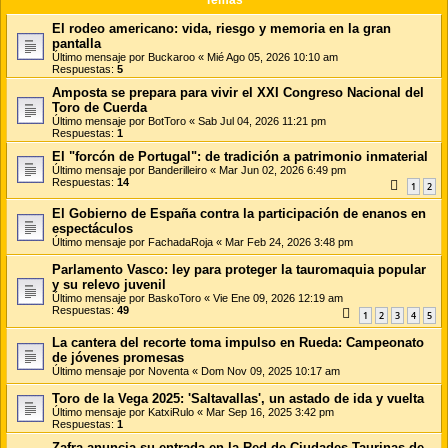
El rodeo americano: vida, riesgo y memoria en la gran
pantalla
Último mensaje por
Buckaroo
«
Mié Ago 05, 2026 10:10 am
Respuestas:
5
Amposta se prepara para vivir el XXI Congreso Nacional del
Toro de Cuerda
Último mensaje por
BotToro
«
Sab Jul 04, 2026 11:21 pm
Respuestas:
1
El "forcón de Portugal": de tradición a patrimonio inmaterial
Último mensaje por
Banderilleiro
«
Mar Jun 02, 2026 6:49 pm
Respuestas:
14
1
2
El Gobierno de España contra la participación de enanos en
espectáculos
Último mensaje por
FachadaRoja
«
Mar Feb 24, 2026 3:48 pm
Parlamento Vasco: ley para proteger la tauromaquia popular
y su relevo juvenil
Último mensaje por
BaskoToro
«
Vie Ene 09, 2026 12:19 am
Respuestas:
49
1
2
3
4
5
La cantera del recorte toma impulso en Rueda: Campeonato
de jóvenes promesas
Último mensaje por
Noventa
«
Dom Nov 09, 2025 10:17 am
Toro de la Vega 2025: 'Saltavallas', un astado de ida y vuelta
Último mensaje por
KatxiRulo
«
Mar Sep 16, 2025 3:42 pm
Respuestas:
1
Zafra anuncia su entrada en la Red de Ciudades Taurinas de