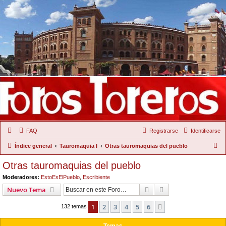
FAQ
Registrarse
Identificarse
B
Índice general
Tauromaquia I
Otras tauromaquias del pueblo
u
Otras tauromaquias del pueblo
s
Moderadores:
EstoEsElPueblo
,
Escribiente
c
Buscar
Búsqueda Avanzad
Nuevo Tema
a
1
2
3
4
5
6
Siguiente
r
132 temas
Temas