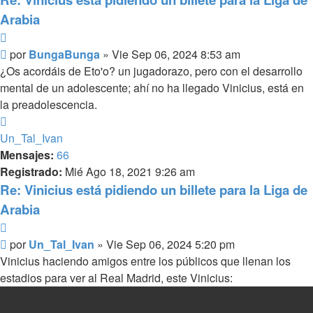
Arabia
Citar
Mensaje
por
BungaBunga
»
Vie Sep 06, 2024 8:53 am
¿Os acordáis de Eto'o? un jugadorazo, pero con el desarrollo
mental de un adolescente; ahí no ha llegado Vinicius, está en
la preadolescencia.
Arriba
Un_Tal_Ivan
Mensajes:
66
Registrado:
Mié Ago 18, 2021 9:26 am
Re: Vinicius está pidiendo un billete para la Liga de
Arabia
Citar
Mensaje
por
Un_Tal_Ivan
»
Vie Sep 06, 2024 5:20 pm
Vinicius haciendo amigos entre los públicos que llenan los
estadios para ver al Real Madrid, este Vinicius: