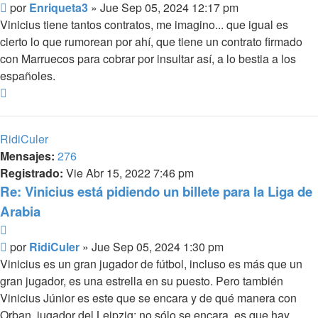
Mensaje
por
Enriqueta3
»
Jue Sep 05, 2024 12:17 pm
Vinicius tiene tantos contratos, me imagino... que igual es
cierto lo que rumorean por ahí, que tiene un contrato firmado
con Marruecos para cobrar por insultar así, a lo bestia a los
españoles.
Arriba
RidiCuler
Mensajes:
276
Registrado:
Vie Abr 15, 2022 7:46 pm
Re: Vinicius está pidiendo un billete para la Liga de
Arabia
Citar
Mensaje
por
RidiCuler
»
Jue Sep 05, 2024 1:30 pm
Vinicius es un gran jugador de fútbol, incluso es más que un
gran jugador, es una estrella en su puesto. Pero también
Vinicius Júnior es este que se encara y de qué manera con
Orban, jugador del Leipzig; no sólo se encara, es que hay