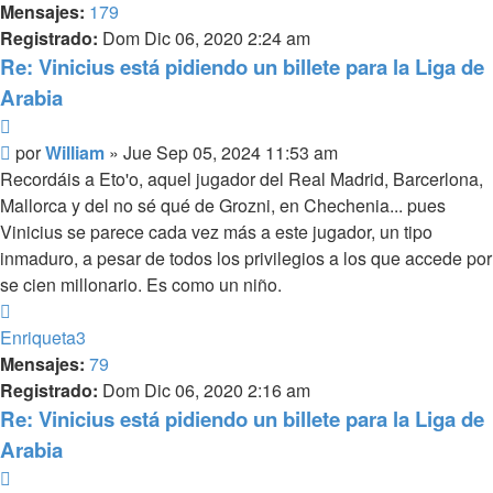
Mensajes:
179
Registrado:
Dom Dic 06, 2020 2:24 am
Re: Vinicius está pidiendo un billete para la Liga de
Arabia
Citar
Mensaje
por
William
»
Jue Sep 05, 2024 11:53 am
Recordáis a Eto'o, aquel jugador del Real Madrid, Barcerlona,
Mallorca y del no sé qué de Grozni, en Chechenia... pues
Vinicius se parece cada vez más a este jugador, un tipo
inmaduro, a pesar de todos los privilegios a los que accede por
se cien millonario. Es como un niño.
Arriba
Enriqueta3
Mensajes:
79
Registrado:
Dom Dic 06, 2020 2:16 am
Re: Vinicius está pidiendo un billete para la Liga de
Arabia
Citar