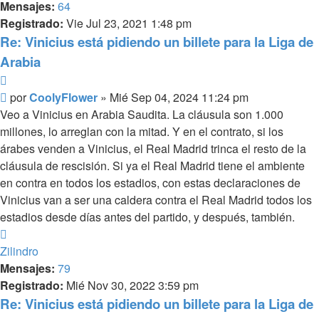
Mensajes:
64
Registrado:
Vie Jul 23, 2021 1:48 pm
Re: Vinicius está pidiendo un billete para la Liga de
Arabia
Citar
Mensaje
por
CoolyFlower
»
Mié Sep 04, 2024 11:24 pm
Veo a Vinicius en Arabia Saudita. La cláusula son 1.000
millones, lo arreglan con la mitad. Y en el contrato, si los
árabes venden a Vinicius, el Real Madrid trinca el resto de la
cláusula de rescisión. Si ya el Real Madrid tiene el ambiente
en contra en todos los estadios, con estas declaraciones de
Vinicius van a ser una caldera contra el Real Madrid todos los
estadios desde días antes del partido, y después, también.
Arriba
Zilindro
Mensajes:
79
Registrado:
Mié Nov 30, 2022 3:59 pm
Re: Vinicius está pidiendo un billete para la Liga de