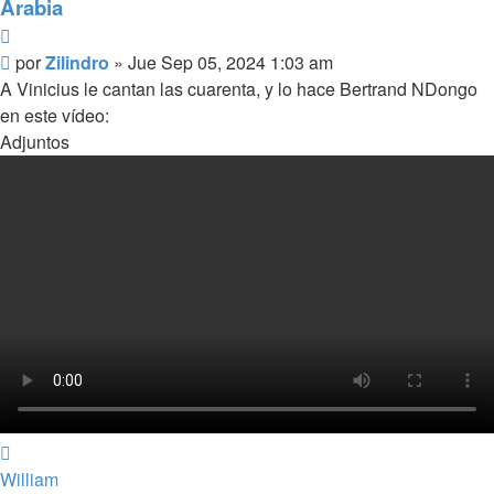
Arabia
Citar
Mensaje
por
Zilindro
»
Jue Sep 05, 2024 1:03 am
A Vinicius le cantan las cuarenta, y lo hace Bertrand NDongo
en este vídeo:
Adjuntos
Arriba
William