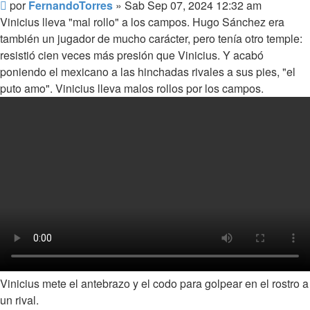
Mensaje
por
FernandoTorres
»
Sab Sep 07, 2024 12:32 am
Vinicius lleva "mal rollo" a los campos. Hugo Sánchez era
también un jugador de mucho carácter, pero tenía otro temple:
resistió cien veces más presión que Vinicius. Y acabó
poniendo el mexicano a las hinchadas rivales a sus pies, "el
puto amo". Vinicius lleva malos rollos por los campos.
Vinicius mete el antebrazo y el codo para golpear en el rostro a
un rival.