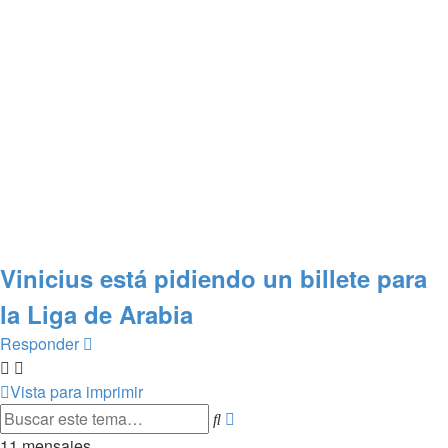
Vinicius está pidiendo un billete para
la Liga de Arabia
Responder
Vista para imprimir
Búsqueda
Buscar
avanzada
11 mensajes