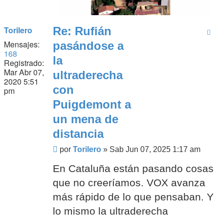
Torilero
Re: Rufián
Mensajes:
pasándose a
168
la
Registrado:
Mar Abr 07,
ultraderecha
2020 5:51
con
pm
Puigdemont a
un mena de
distancia
Mensaje
por
Torilero
»
Sab Jun 07, 2025 1:17 am
En Cataluña están pasando cosas
que no creeríamos. VOX avanza
más rápido de lo que pensaban. Y
lo mismo la ultraderecha