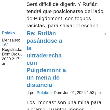
Será difícil de digerir. Y Rufián
tendrá que posicionarse del lado
de Puigdemont, con toques
racistas, para salvar el escaño.
Polako
Re: Rufián
Mensajes:
pasándose a
163
la
Registrado:
Dom Dic 06,
ultraderecha
2020 2:17
con
am
Puigdemont a
un mena de
distancia
Mensaje
por
Polako
»
Dom Jun 01, 2025 1:53 pm
Los "menas" son una mina para
lucrarse: cuantos menos