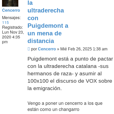
la
ultraderecha
Cencerro
Mensajes:
con
115
Puigdemont a
Registrado:
Lun Nov 23,
un mena de
2020 4:35
distancia
pm
Mensaje
por
Cencerro
»
Mié Feb 26, 2025 1:38 am
Puigdemont está a punto de pactar
con la ultraderecha catalana -sus
hermanos de raza- y asumir al
100x100 el discurso de VOX sobre
la emigración.
Vengo a poner un cencerro a los que
están como un changarro