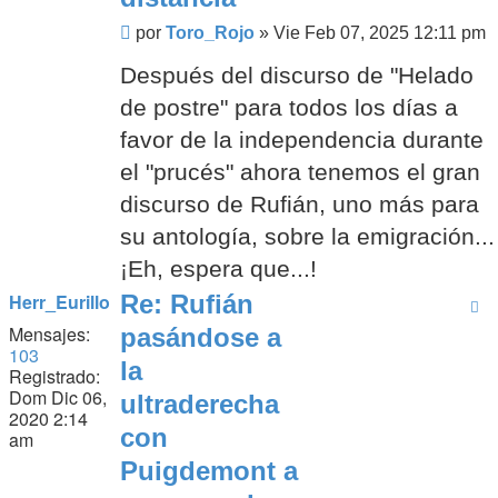
Mensaje
por
Toro_Rojo
»
Vie Feb 07, 2025 12:11 pm
Después del discurso de "Helado
de postre" para todos los días a
favor de la independencia durante
el "prucés" ahora tenemos el gran
discurso de Rufián, uno más para
su antología, sobre la emigración...
¡Eh, espera que...!
Herr_Eurillo
Re: Rufián
Mensajes:
pasándose a
103
la
Registrado:
Dom Dic 06,
ultraderecha
2020 2:14
con
am
Puigdemont a