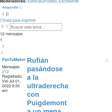
Moderadores:
EstoEsElPueblo
,
Escribiente
Responder
Vista para imprimir
Buscar
Búsqueda avanzada
12 mensajes
1
2
Siguiente
PanTuMaker
Rufián
Mensajes:
pasándose
212
Registrado:
a la
Vie Jul 01,
ultraderecha
2022 9:30
am
con
Puigdemont
a un mena