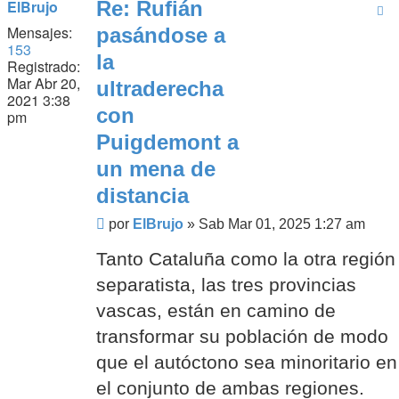
ElBrujo
Re: Rufián
Mensajes:
pasándose a
153
la
Registrado:
Mar Abr 20,
ultraderecha
2021 3:38
con
pm
Puigdemont a
un mena de
distancia
Mensaje
por
ElBrujo
»
Sab Mar 01, 2025 1:27 am
Tanto Cataluña como la otra región
separatista, las tres provincias
vascas, están en camino de
transformar su población de modo
que el autóctono sea minoritario en
el conjunto de ambas regiones.