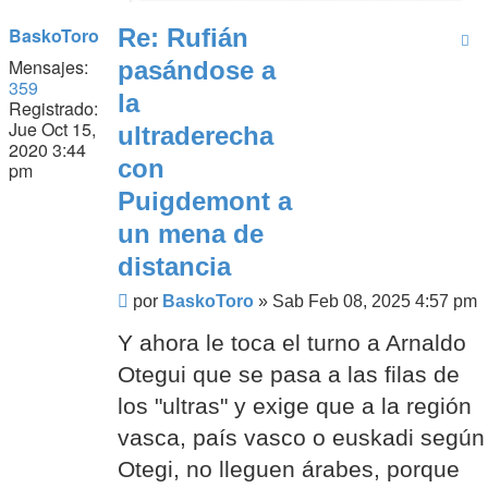
BaskoToro
Re: Rufián
Mensajes:
pasándose a
359
la
Registrado:
Jue Oct 15,
ultraderecha
2020 3:44
con
pm
Puigdemont a
un mena de
distancia
Mensaje
por
BaskoToro
»
Sab Feb 08, 2025 4:57 pm
Y ahora le toca el turno a Arnaldo
Otegui que se pasa a las filas de
los "ultras" y exige que a la región
vasca, país vasco o euskadi según
Otegi, no lleguen árabes, porque