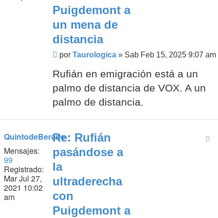
Puigdemont a
un mena de
distancia
Mensaje
por
Taurologica
»
Sab Feb 15, 2025 9:07 am
Rufián en emigración está a un
palmo de distancia de VOX. A un
palmo de distancia.
QuintodeBerano
Re: Rufián
Mensajes:
pasándose a
99
la
Registrado:
Mar Jul 27,
ultraderecha
2021 10:02
con
am
Puigdemont a