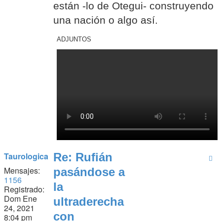
están -lo de Otegui- construyendo
una nación o algo así.
ADJUNTOS
Taurologica
Re: Rufián
Mensajes:
pasándose a
1156
la
Registrado:
Dom Ene
ultraderecha
24, 2021
con
8:04 pm