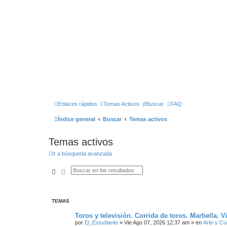
Enlaces rápidos
Temas Activos
Buscar
FAQ
Índice general
Buscar
Temas activos
Temas activos
Ir a búsqueda avanzada
Buscar
Búsqueda Avanzada
TEMAS
Toros y televisión. Corrida de toros. Marbella. 
por
El_Estudiante
»
Vie Ago 07, 2026 12:37 am
» en
Arte y Cu