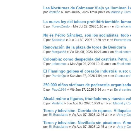
Las Nocturnas de Colmenar Viejo ya iluminan L
por
Venteño
»
Dom Jul 05, 2026 12:04 pm
» en
Madrid y Com
La nueva ley del tabaco prohibirá también fumar
por
ToreroZurdo
»
Mié Jul 22, 2026 1:10 am
» en
En el cent
No es Pedro Sánchez, son los socialistas, todo e
por
Sociolisto
»
Jue Jul 30, 2026 10:29 am
» en
Extremistas
Renovación de la plaza de toros de Benidorm
por
Morgan88
»
Vie Dic 08, 2023 10:21 am
» en
En el centr
Colombia: como despedida del castrista Petro, i
por
kokosmex
»
Mar Ago 04, 2026 10:11 am
» en
En el cent
El Flamingo golpea el corazón industrial ruso: 
por
ParrúsQui
»
Sab Jun 27, 2026 7:54 pm
» en
Guerra en 
250.000 niñas víctimas de pederastia organizad
por
Paco1984
»
Mié Jun 17, 2026 6:34 pm
» en
En el centro
Alcalá reúne a figuras, triunfadores y nuevos val
por
Venteño
»
Jue Ago 06, 2026 10:29 am
» en
Madrid y C
Toros y televisión. Corrida de rejones. Villapal
por
El_Estudiante
»
Vie Ago 07, 2026 12:46 am
» en
Arte y Cu
Toros y televisión. Novillada sin picadores. Al
por
El_Estudiante
»
Vie Ago 07, 2026 12:45 am
» en
Arte y Cu