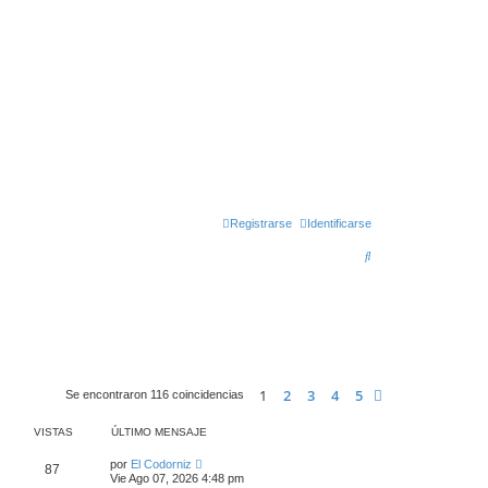
Registrarse
Identificarse
B
u
s
c
a
r
1
2
3
4
5
Siguiente
Se encontraron 116 coincidencias
VISTAS
ÚLTIMO MENSAJE
por
El Codorniz
87
Vie Ago 07, 2026 4:48 pm