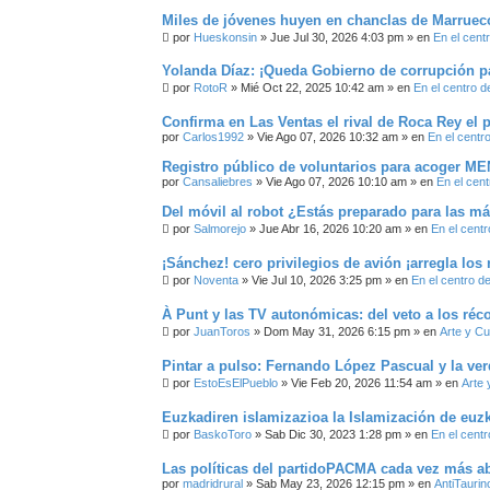
Miles de jóvenes huyen en chanclas de Marrueco
por
Hueskonsin
»
Jue Jul 30, 2026 4:03 pm
» en
En el cent
Yolanda Díaz: ¡Queda Gobierno de corrupción par
por
RotoR
»
Mié Oct 22, 2025 10:42 am
» en
En el centro d
Confirma en Las Ventas el rival de Roca Rey el 
por
Carlos1992
»
Vie Ago 07, 2026 10:32 am
» en
En el centr
Registro público de voluntarios para acoger ME
por
Cansaliebres
»
Vie Ago 07, 2026 10:10 am
» en
En el cent
Del móvil al robot ¿Estás preparado para las má
por
Salmorejo
»
Jue Abr 16, 2026 10:20 am
» en
En el centr
¡Sánchez! cero privilegios de avión ¡arregla los 
por
Noventa
»
Vie Jul 10, 2026 3:25 pm
» en
En el centro d
À Punt y las TV autonómicas: del veto a los réc
por
JuanToros
»
Dom May 31, 2026 6:15 pm
» en
Arte y Cu
Pintar a pulso: Fernando López Pascual y la ver
por
EstoEsElPueblo
»
Vie Feb 20, 2026 11:54 am
» en
Arte 
Euzkadiren islamizazioa la Islamización de euz
por
BaskoToro
»
Sab Dic 30, 2023 1:28 pm
» en
En el centr
Las políticas del partidoPACMA cada vez más a
por
madridrural
»
Sab May 23, 2026 12:15 pm
» en
AntiTaurin