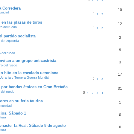
1
2
3
a Corredera
10
unidad
1
2
 en las plazas de toros
12
ro del ruedo
1
2
l partido socialista
3
 de Izquierda
9
o del ruedo
nvitan a un grupo anticastrista
3
ro del ruedo
un hito en la escalada ucraniana
17
Ucrania y Tercera Guerra Mundial
1
2
a por bandas étnicas en Gran Bretaña
31
 del ruedo
1
2
3
4
ores en su feria taurina
1
omunidad
acios. Sábado 1
0
ltura
monaster la Real. Sábado 8 de agosto
0
ltura