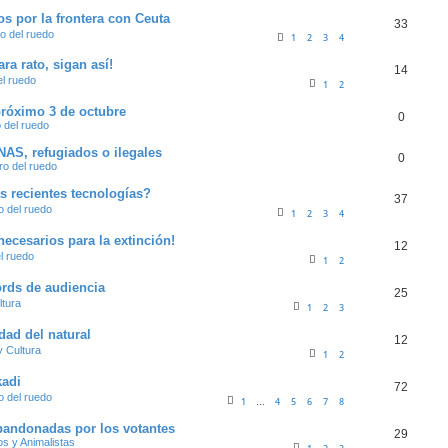
s por la frontera con Ceuta
33
ro del ruedo
1
2
3
4
a rato, sigan así!
14
el ruedo
1
2
próximo 3 de octubre
0
o del ruedo
NAS, refugiados o ilegales
0
ro del ruedo
s recientes tecnologías?
37
o del ruedo
1
2
3
4
necesarios para la extinción!
12
el ruedo
1
2
ords de audiencia
25
ltura
1
2
3
dad del natural
12
y Cultura
1
2
kadi
72
o del ruedo
1
4
5
6
7
8
…
bandonadas por los votantes
29
os y Animalistas