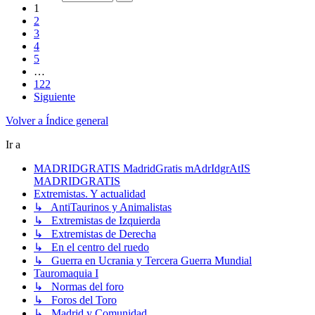
1
2
3
4
5
…
122
Siguiente
Volver a Índice general
Ir a
MADRIDGRATIS MadridGratis mAdrIdgrAtIS
MADRIDGRATIS
Extremistas. Y actualidad
↳ AntiTaurinos y Animalistas
↳ Extremistas de Izquierda
↳ Extremistas de Derecha
↳ En el centro del ruedo
↳ Guerra en Ucrania y Tercera Guerra Mundial
Tauromaquia I
↳ Normas del foro
↳ Foros del Toro
↳ Madrid y Comunidad