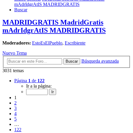
mAdrIdgrAtIS MADRIDGRATIS
Buscar
MADRIDGRATIS MadridGratis
mAdrIdgrAtIS MADRIDGRATIS
Moderadores:
EstoEsElPueblo
,
Escribiente
Nuevo Tema
Búsqueda avanzada
Buscar
3031 temas
Página
1
de
122
Ir a la página:
1
2
3
4
5
…
122