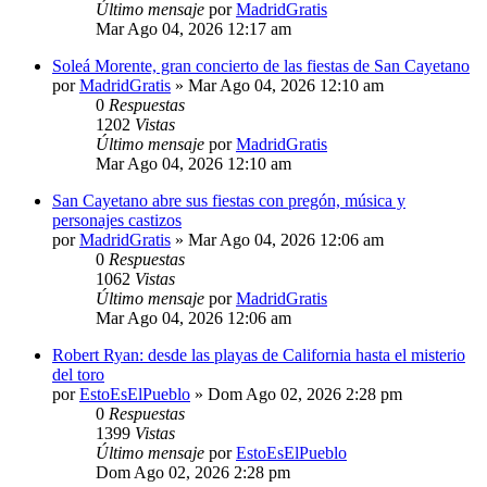
Último mensaje
por
MadridGratis
Mar Ago 04, 2026 12:17 am
Soleá Morente, gran concierto de las fiestas de San Cayetano
por
MadridGratis
»
Mar Ago 04, 2026 12:10 am
0
Respuestas
1202
Vistas
Último mensaje
por
MadridGratis
Mar Ago 04, 2026 12:10 am
San Cayetano abre sus fiestas con pregón, música y
personajes castizos
por
MadridGratis
»
Mar Ago 04, 2026 12:06 am
0
Respuestas
1062
Vistas
Último mensaje
por
MadridGratis
Mar Ago 04, 2026 12:06 am
Robert Ryan: desde las playas de California hasta el misterio
del toro
por
EstoEsElPueblo
»
Dom Ago 02, 2026 2:28 pm
0
Respuestas
1399
Vistas
Último mensaje
por
EstoEsElPueblo
Dom Ago 02, 2026 2:28 pm