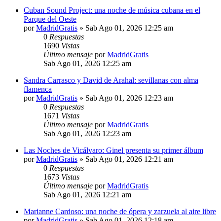
Cuban Sound Project: una noche de música cubana en el
Parque del Oeste
por
MadridGratis
»
Sab Ago 01, 2026 12:25 am
0
Respuestas
1690
Vistas
Último mensaje
por
MadridGratis
Sab Ago 01, 2026 12:25 am
Sandra Carrasco y David de Arahal: sevillanas con alma
flamenca
por
MadridGratis
»
Sab Ago 01, 2026 12:23 am
0
Respuestas
1671
Vistas
Último mensaje
por
MadridGratis
Sab Ago 01, 2026 12:23 am
Las Noches de Vicálvaro: Ginel presenta su primer álbum
por
MadridGratis
»
Sab Ago 01, 2026 12:21 am
0
Respuestas
1673
Vistas
Último mensaje
por
MadridGratis
Sab Ago 01, 2026 12:21 am
Marianne Cardoso: una noche de ópera y zarzuela al aire libre
por
MadridGratis
»
Sab Ago 01, 2026 12:18 am