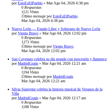
por
EstoEsElPueblo
»
Mar Ago 04, 2026 6:38 pm
0
Respuestas
1121
Vistas
Último mensaje
por
EstoEsElPueblo
Mar Ago 04, 2026 6:38 pm
Nuevo León — Estado Libre y Soberano de Nuevo León
por
Viento Bravo
»
Mar Ago 04, 2026 12:02 pm
0
Respuestas
1273
Vistas
Último mensaje
por
Viento Bravo
Mar Ago 04, 2026 12:02 pm
San Cayetano celebra su día grande con procesión y flamenco
por
MadridGratis
»
Mar Ago 04, 2026 12:21 am
0
Respuestas
1194
Vistas
Último mensaje
por
MadridGratis
Mar Ago 04, 2026 12:21 am
Silvia Superstar celebra la historia musical de Veranos de la
Villa
por
MadridGratis
»
Mar Ago 04, 2026 12:17 am
0
Respuestas
1188
Vistas